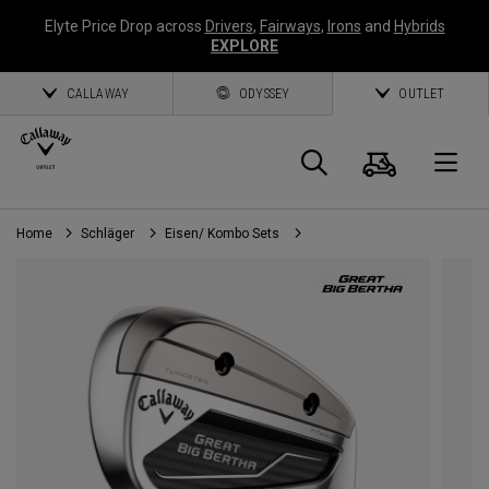
Elyte Price Drop across
Drivers
,
Fairways
,
Irons
and
Hybrids
EXPLORE
CALLAWAY
ODYSSEY
OUTLET
Warenk
Suche
O
Home
Schläger
Eisen/ Kombo Sets
Callaway
Golf