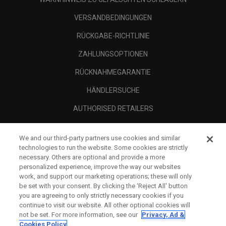
VERSANDBEDINGUNGEN
RÜCKGABE-RICHTLINIE
ZAHLUNGSOPTIONEN
RÜCKNAHMEGARANTIE
HÄNDLERSUCHE
AUTHORISED RETAILERS
SCAM AWARENESS
We and our third-party partners use cookies and similar
UNTERNEHMENSPROFIL
technologies to run the website. Some cookies are strictly
necessary. Others are optional and provide a more
RECHTLICHES-
personalized experience, improve the way our websites
work, and support our marketing operations; these will only
be set with your consent. By clicking the ‘Reject All' button
you are agreeing to only strictly necessary cookies if you
continue to visit our website. All other optional cookies will
not be set. For more information, see our
Privacy, Ad &
Cookies Policy