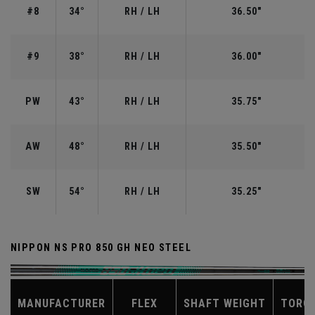
#8
34°
RH / LH
36.50"
#9
38°
RH / LH
36.00"
PW
43°
RH / LH
35.75"
AW
48°
RH / LH
35.50"
SW
54°
RH / LH
35.25"
NIPPON NS PRO 850 GH NEO STEEL
MANUFACTURER
FLEX
SHAFT WEIGHT
TORQ