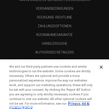
VERSANDBEDINGUNGEN
RÜCKGABE-RICHTLINIE
ZAHLUNGSOPTIONEN
RÜCKNAHMEGARANTIE
HÄNDLERSUCHE
AUTHORISED RETAILERS
SCAM AWARENESS
We and our third-party partners use cookies and similar
UNTERNEHMENSPROFIL
technologies to run the website. Some cookies are strictly
necessary. Others are optional and provide a more
RECHTLICHES-
personalized experience, improve the way our websites
work, and support our marketing operations; these will only
be set with your consent. By clicking the ‘Reject All' button
you are agreeing to only strictly necessary cookies if you
continue to visit our website. All other optional cookies will
not be set. For more information, see our
Privacy, Ad &
Cookies Policy