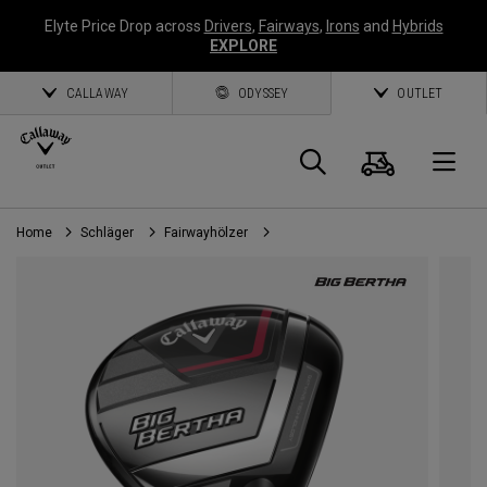
Elyte Price Drop across
Drivers
,
Fairways
,
Irons
and
Hybrids
EXPLORE
CALLAWAY
ODYSSEY
OUTLET
Warenk
Suche
O
Home
Schläger
Fairwayhölzer
Callaway
Golf