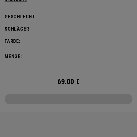
defines this iconic major.
GESCHLECHT:
SCHLÄGER
FARBE:
MENGE:
69.00
€