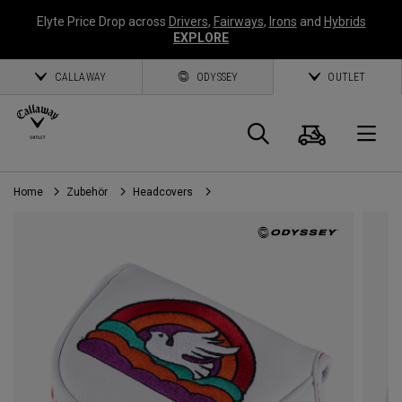
Elyte Price Drop across
Drivers
,
Fairways
,
Irons
and
Hybrids
EXPLORE
CALLAWAY
ODYSSEY
OUTLET
Warenk
Suche
O
Home
Zubehör
Headcovers
Callaway
Golf