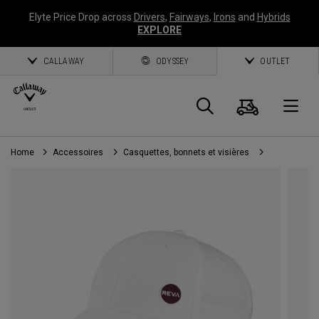
Elyte Price Drop across
Drivers
,
Fairways
,
Irons
and
Hybrids
EXPLORE
CALLAWAY
ODYSSEY
OUTLET
Panier
Recherch
O
Home
Accessoires
Casquettes, bonnets et visières
Callaway
Golf