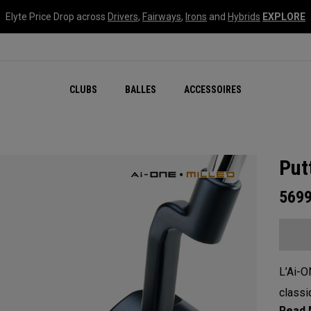
Elyte Price Drop across
Drivers
,
Fairways
,
Irons
and
Hybrids
EXPLORE
CLUBS
BALLES
ACCESSOIRES
Put
569
L’Ai-O
classi