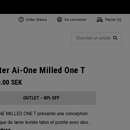
Order Status
Se connecter
Panier (
0
)
Rech
RECHE
ter Ai-One Milled One T
9.00
SEK
OUTLET - 40% OFF
NE MILLED ONE T présente une conception
que de lame lestée talon et pointe avec des