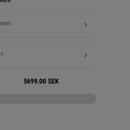
ités arrondis et un crank hosel. Il offre une
he significative du talon, particulièrement
e aux coups avec une rotation de la face et un
ÉRITÉ:
portants. Ce putter usiné en acier inoxydable
té de notre insert Ai-ONE en titane usiné ainsi
 notre nouveau shaft SL 90 Stroke Lab en acier.
FT
5699.00
SEK
CONFIGURE