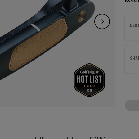
extrém
accroc
adapté
DEXT
arc im
est do
que de
SHA
SHOP
TECH
SPECS