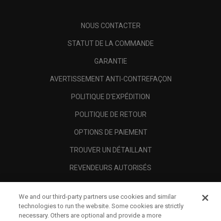
NOUS CONTACTER
STATUT DE LA COMMANDE
GARANTIE
AVERTISSEMENT ANTI-CONTREFAÇON
POLITIQUE D'EXPÉDITION
POLITIQUE DE RETOUR
OPTIONS DE PAIEMENT
TROUVER UN DÉTAILLANT
REVENDEURS AUTORISÉS
SCAM AWARENESS
We and our third-party partners use cookies and similar
A PROPOS
technologies to run the website. Some cookies are strictly
necessary. Others are optional and provide a more