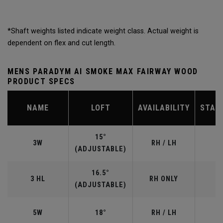
*Shaft weights listed indicate weight class. Actual weight is
dependent on flex and cut length.
MENS PARADYM AI SMOKE MAX FAIRWAY WOOD
PRODUCT SPECS
NAME
LOFT
AVAILABILITY
STAN
15°
3W
RH / LH
(ADJUSTABLE)
16.5°
3 HL
RH ONLY
(ADJUSTABLE)
5W
18°
RH / LH