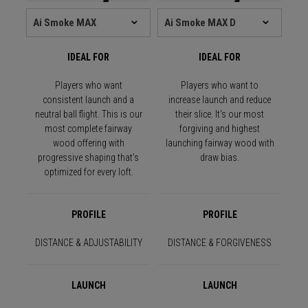
IDEAL FOR
IDEAL FOR
Players who want
Players who want to
consistent launch and a
increase launch and reduce
neutral ball flight. This is our
their slice. It's our most
most complete fairway
forgiving and highest
wood offering with
launching fairway wood with
progressive shaping that's
draw bias.
optimized for every loft.
PROFILE
PROFILE
DISTANCE & ADJUSTABILITY
DISTANCE & FORGIVENESS
LAUNCH
LAUNCH