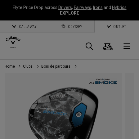
Elyte Price Drop across
Drivers
,
Fairways
,
Irons
and
Hybrids
EXPLORE
CALLAWAY
ODYSSEY
OUTLET
Panier
Recherch
O
Home
Clubs
Bois de parcours
Callaway
Golf