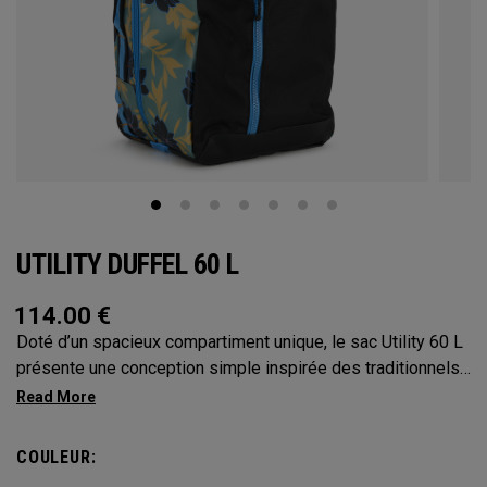
UTILITY DUFFEL 60 L
114.00
€
Doté d’un spacieux compartiment unique, le sac Utility 60 L
présente une conception simple inspirée des traditionnels
sacs marins militaires. Avec sa capacité de 60 L, le format
moyen de cette collection constitue le modèle le plus
polyvalent. Il est assez grand pour vous accompagner dans
COULEUR:
toutes vos aventures sans être trop encombrant lors de