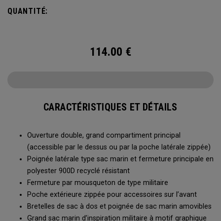
vos déplacements. Que vous partiez sur une longue
QUANTITÉ:
randonnée, une sortie de plongée ou pour ranger votre
équipement en hiver, le sac marin Utility Duffel 60 L vous
semblera sans fond.
114.00
€
CARACTÉRISTIQUES ET DÉTAILS
Ouverture double, grand compartiment principal
(accessible par le dessus ou par la poche latérale zippée)
Poignée latérale type sac marin et fermeture principale en
polyester 900D recyclé résistant
Fermeture par mousqueton de type militaire
Poche extérieure zippée pour accessoires sur l’avant
Bretelles de sac à dos et poignée de sac marin amovibles
Grand sac marin d’inspiration militaire à motif graphique