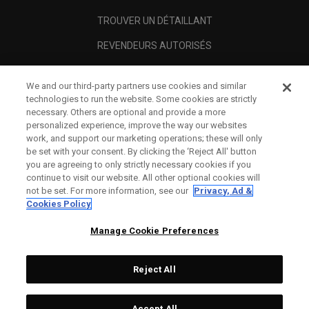
TROUVER UN DÉTAILLANT
REVENDEURS AUTORISÉS
SCAM AWARENESS
We and our third-party partners use cookies and similar
A PROPOS
technologies to run the website. Some cookies are strictly
necessary. Others are optional and provide a more
MENTIONS LÉGALES
personalized experience, improve the way our websites
work, and support our marketing operations; these will only
be set with your consent. By clicking the ‘Reject All' button
you are agreeing to only strictly necessary cookies if you
continue to visit our website. All other optional cookies will
not be set. For more information, see our
Privacy, Ad &
Cookies Policy
Manage Cookie Preferences
Reject All
©
2026
Topgolf Callaway Brands.
Accept All