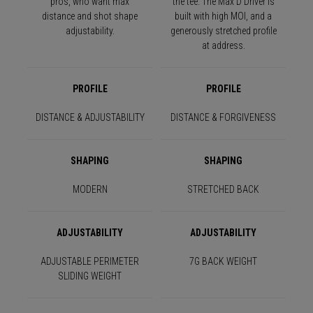
pros, who want max
the tee. The Max D Driver is
distance and shot shape
built with high MOI, and a
adjustability.
generously stretched profile
at address.
PROFILE
PROFILE
DISTANCE & ADJUSTABILITY
DISTANCE & FORGIVENESS
SHAPING
SHAPING
MODERN
STRETCHED BACK
ADJUSTABILITY
ADJUSTABILITY
ADJUSTABLE PERIMETER
7G BACK WEIGHT
SLIDING WEIGHT