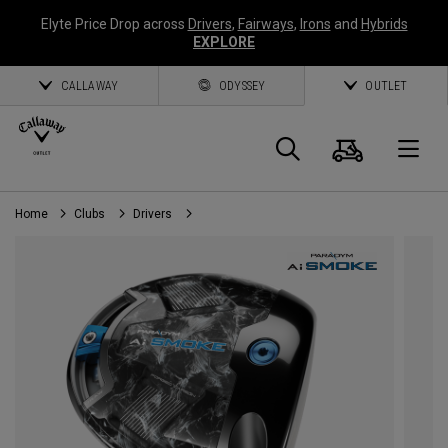
Elyte Price Drop across
Drivers
,
Fairways
,
Irons
and
Hybrids
EXPLORE
CALLAWAY
ODYSSEY
OUTLET
Panier
Recherch
O
Home
Clubs
Drivers
Callaway
Golf