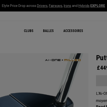
Elyte Price Drop across
Drivers
,
Fairways
,
Irons
and
Hybrids
EXPLORE
CLUBS
BALLES
ACCESSOIRES
Put
£
44
L’Ai-O
moyenn