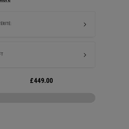
our un design de face équilibré,
ulièrement adapté aux coups avec une rotation
face et un arc minimes. Ce putter usiné en acier
ÉRITÉ:
able est doté de notre insert Ai-ONE en titane
ainsi que de notre nouveau shaft SL 90 Stroke
 acier.
FT
£
449.00
CONFIGURE