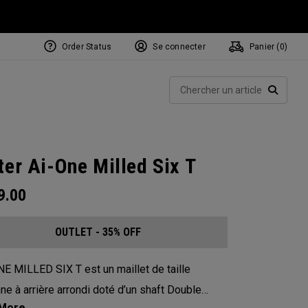
Order Status
Se connecter
Panier (
0
)
Rech
RECHE
ter Ai-One Milled Six T
9.00
OUTLET - 35% OFF
NE MILLED SIX T est un maillet de taille
e à arrière arrondi doté d’un shaft Double