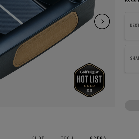
Bend p
partic
de la 
DEXT
inoxyd
usiné 
Lab en
SHA
SHOP
TECH
SPECS