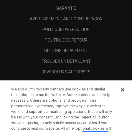
GARANTIE
AVERTISSEMENT ANTI-CONTREFAÇON
POLITIQUE D'EXPÉDITION
POLITIQUE DE RETOUR
OPTIONS DE PAIEMENT
TROUVER UN DÉTAILLANT
REVENDEURS AUTORISÉS
SCAM AWARENESS
We and our third-party partners use cookies and similar
A PROPOS
technologies to run the website. Some cookies are strictly
necessary. Others are optional and provide a more
MENTIONS LÉGALES
personalized experience, improve the way our websites
work, and support our marketing operations; these will only
be set with your consent. By clicking the ‘Reject All' button
you are agreeing to only strictly necessary cookies if you
continue to visit our website. All other optional cookies will