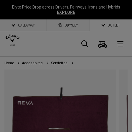
Elyte Price Drop across
Drivers
,
Fairways
,
Irons
and
Hybrids
EXPLORE
CALLAWAY
ODYSSEY
OUTLET
Panier
Recherch
O
Home
Accessoires
Serviettes
Callaway
Golf