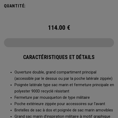
vos déplacements. Que vous partiez sur une longue
QUANTITÉ:
randonnée, une sortie de plongée ou pour ranger votre
équipement en hiver, le sac marin Utility Duffel 60 L vous
semblera sans fond.
114.00
€
CARACTÉRISTIQUES ET DÉTAILS
Ouverture double, grand compartiment principal
(accessible par le dessus ou par la poche latérale zippée)
Poignée latérale type sac marin et fermeture principale en
polyester 900D recyclé résistant
Fermeture par mousqueton de type militaire
Poche extérieure zippée pour accessoires sur l’avant
Bretelles de sac à dos et poignée de sac marin amovibles
Grand sac marin d’inspiration militaire à motif graphique