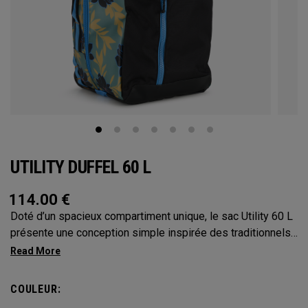
UTILITY DUFFEL 60 L
114.00
€
Doté d’un spacieux compartiment unique, le sac Utility 60 L
présente une conception simple inspirée des traditionnels
sacs marins militaires. Avec sa capacité de 60 L, le format
moyen de cette collection constitue le modèle le plus
polyvalent. Il est assez grand pour vous accompagner dans
COULEUR:
toutes vos aventures sans être trop encombrant lors de