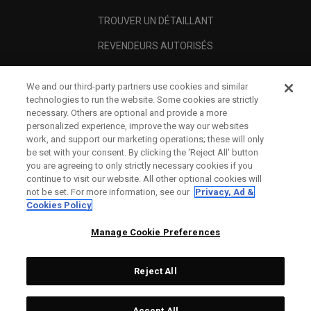
TROUVER UN DÉTAILLANT
REVENDEURS AUTORISÉS
SCAM AWARENESS
We and our third-party partners use cookies and similar
A PROPOS
technologies to run the website. Some cookies are strictly
necessary. Others are optional and provide a more
MENTIONS LÉGALES
personalized experience, improve the way our websites
work, and support our marketing operations; these will only
be set with your consent. By clicking the ‘Reject All' button
you are agreeing to only strictly necessary cookies if you
continue to visit our website. All other optional cookies will
not be set. For more information, see our
Privacy, Ad &
Cookies Policy
Manage Cookie Preferences
Reject All
©
2026
Topgolf Callaway Brands.
Accept All