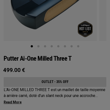
Putter Ai-One Milled Three T
499.00
€
OUTLET - 35% OFF
L’Ai-ONE MILLED THREE T est un maillet de taille moyenne
à arrière carré, doté d’un slant neck pour une accroche
significative du talon, adaptée aux coups avec une rotation
de la face et un arc importants. Ce putter usiné en acier