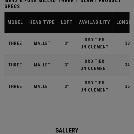
MENS AI-ONE MILLED THREE T SLANT PRODUCT
SPECS
MODEL
HEAD TYPE
LOFT
AVAILABILITY
LONGU
DROITIER
THREE
MALLET
3°
33"
UNIQUEMENT
DROITIER
THREE
MALLET
3°
34"
UNIQUEMENT
DROITIER
THREE
MALLET
3°
35"
UNIQUEMENT
GALLERY