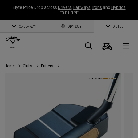
Elyte Price Drop across
Drivers
,
Fairways
,
Irons
and
Hybrids
EXPLORE
CALLAWAY
ODYSSEY
OUTLET
Panier
Recherch
O
Home
Clubs
Putters
Callaway
Golf