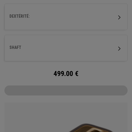
inoxydable est doté de notre insert Ai-ONE en titane usiné
ainsi que de notre nouveau shaft SL 90 Stroke Lab en acier.
DEXTÉRITÉ:
SHAFT
499.00
€