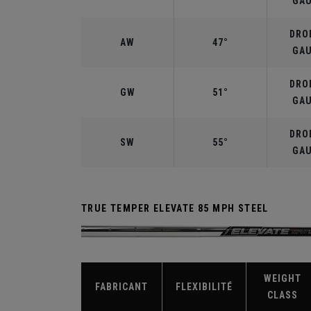
GA
DROI
AW
47°
GA
DROI
GW
51°
GA
DROI
SW
55°
GA
TRUE TEMPER ELEVATE 85 MPH STEEL
WEIGHT
FABRICANT
FLEXIBILITÉ
CLASS