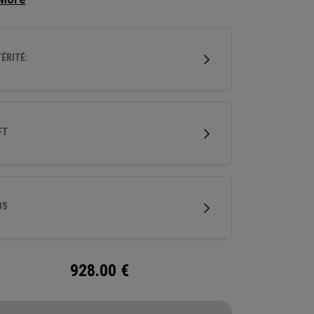
aut pour optimiser la distance et atteindre plus
ment le green.
ÉRITÉ:
FT
BS
928.00
€