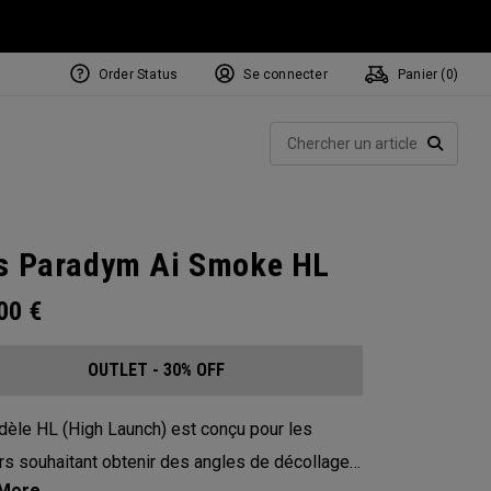
Order Status
Se connecter
Panier (
0
)
Rech
RECHE
s Paradym Ai Smoke HL
.00
€
OUTLET - 30% OFF
èle HL (High Launch) est conçu pour les
rs souhaitant obtenir des angles de décollage