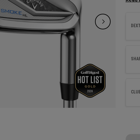
plus h
facile
DEXT
SHA
CLU