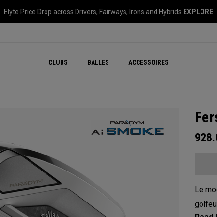
Elyte Price Drop across
Drivers
,
Fairways
,
Irons
and
Hybrids
EXPLORE
CLUBS
BALLES
ACCESSOIRES
Fer
928
Le mod
golfeu