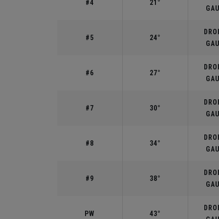
#4
21°
GA
DROI
#5
24°
GA
DROI
#6
27°
GA
DROI
#7
30°
GA
DROI
#8
34°
GA
DROI
#9
38°
GA
DROI
PW
43°