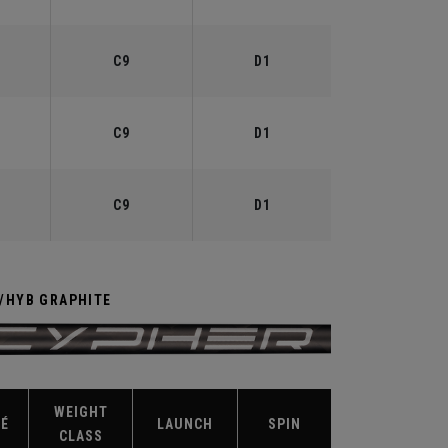
C9
D1
C9
D1
C9
D1
R/HYB GRAPHITE
WEIGHT
TÉ
LAUNCH
SPIN
CLASS