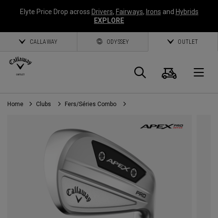
Elyte Price Drop across
Drivers
,
Fairways
,
Irons
and
Hybrids
EXPLORE
CALLAWAY
ODYSSEY
OUTLET
Panier
Recherch
O
Home
Clubs
Fers/Séries Combo
Callaway
Golf