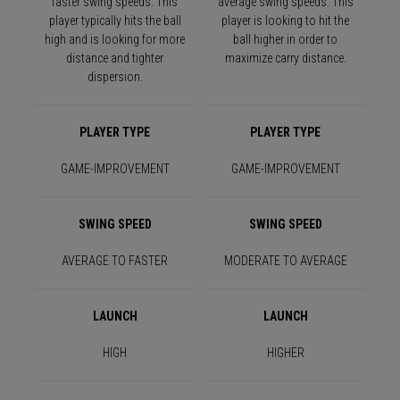
faster swing speeds. This
average swing speeds. This
player typically hits the ball
player is looking to hit the
high and is looking for more
ball higher in order to
distance and tighter
maximize carry distance.
dispersion.
PLAYER TYPE
PLAYER TYPE
GAME-IMPROVEMENT
GAME-IMPROVEMENT
SWING SPEED
SWING SPEED
AVERAGE TO FASTER
MODERATE TO AVERAGE
LAUNCH
LAUNCH
HIGH
HIGHER