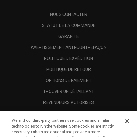
NOUS CONTACTER
STATUT DE LA COMMANDE
GARANTIE
AVERTISSEMENT ANTI-CONTREFAÇON
POLITIQUE D'EXPÉDITION
POLITIQUE DE RETOUR
OPTIONS DE PAIEMENT
TROUVER UN DÉTAILLANT
REVENDEURS AUTORISÉS
SCAM AWARENESS
We and our third-party partners use cookies and similar
A PROPOS
technologies to run the website. Some cookies are strictly
necessary. Others are optional and provide a more
MENTIONS LÉGALES