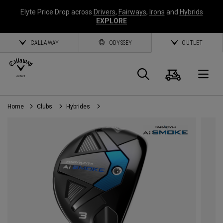
Elyte Price Drop across
Drivers
,
Fairways
,
Irons
and
Hybrids
EXPLORE
CALLAWAY
ODYSSEY
OUTLET
Panier
Recherch
O
Home
Clubs
Hybrides
Callaway
Golf