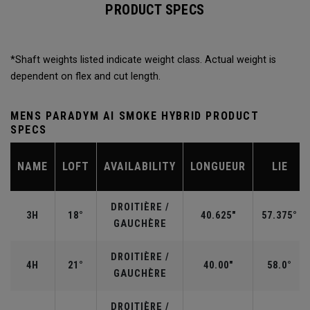
PRODUCT SPECS
*Shaft weights listed indicate weight class. Actual weight is
dependent on flex and cut length.
MENS PARADYM AI SMOKE HYBRID PRODUCT
SPECS
NAME
LOFT
AVAILABILITY
LONGUEUR
LIE
DROITIÈRE /
3H
18°
40.625"
57.375°
GAUCHÈRE
DROITIÈRE /
4H
21°
40.00"
58.0°
GAUCHÈRE
DROITIÈRE /