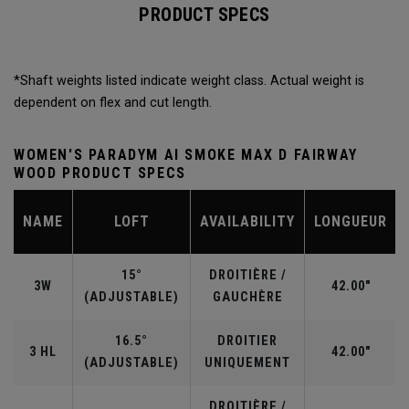
PRODUCT SPECS
*Shaft weights listed indicate weight class. Actual weight is
dependent on flex and cut length.
WOMEN'S PARADYM AI SMOKE MAX D FAIRWAY
WOOD PRODUCT SPECS
NAME
LOFT
AVAILABILITY
LONGUEUR
15°
DROITIÈRE /
3W
42.00"
(ADJUSTABLE)
GAUCHÈRE
16.5°
DROITIER
3 HL
42.00"
(ADJUSTABLE)
UNIQUEMENT
DROITIÈRE /