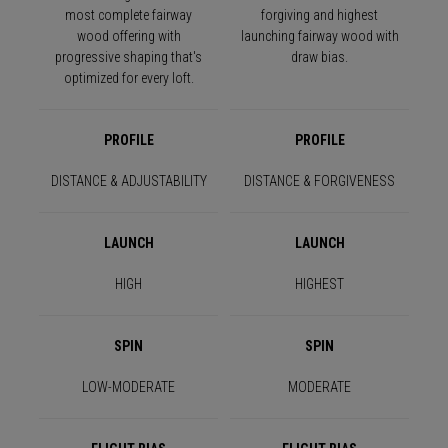
most complete fairway
forgiving and highest
wood offering with
launching fairway wood with
progressive shaping that's
draw bias.
optimized for every loft.
PROFILE
PROFILE
DISTANCE & ADJUSTABILITY
DISTANCE & FORGIVENESS
LAUNCH
LAUNCH
HIGH
HIGHEST
SPIN
SPIN
LOW-MODERATE
MODERATE