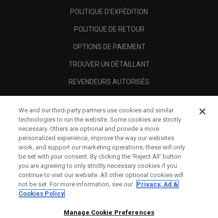
POLITIQUE D'EXPÉDITION
POLITIQUE DE RETOUR
OPTIONS DE PAIEMENT
TROUVER UN DÉTAILLANT
REVENDEURS AUTORISÉS
SCAM AWARENESS
We and our third-party partners use cookies and similar
A PROPOS
technologies to run the website. Some cookies are strictly
necessary. Others are optional and provide a more
MENTIONS LÉGALES
personalized experience, improve the way our websites
work, and support our marketing operations; these will only
be set with your consent. By clicking the ‘Reject All' button
you are agreeing to only strictly necessary cookies if you
continue to visit our website. All other optional cookies will
not be set. For more information, see our
Privacy, Ad &
Cookies Policy
Manage Cookie Preferences