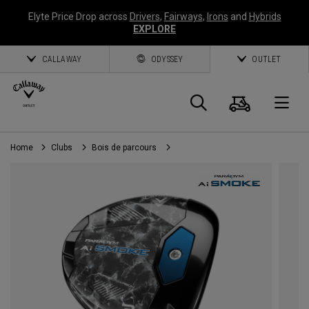
Elyte Price Drop across
Drivers
,
Fairways
,
Irons
and
Hybrids
EXPLORE
CALLAWAY
ODYSSEY
OUTLET
Panier
Recherch
O
Home
Clubs
Bois de parcours
Callaway
Golf