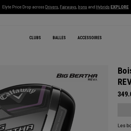
Elyte Price Drop across
Drivers
,
Fairways
,
Irons
and
Hybrids
EXPLORE
CLUBS
BALLES
ACCESSOIRES
Boi
RE
349
Les bo