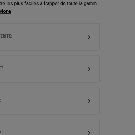
tre les plus faciles à frapper de toute la gamme
ay. Tout commence par une forme qui facilite
parts de balle, un loft accru et une face peu
de. Ces caractéristiques sont complétées par
ÉRITÉ:
ngueurs de shaft légèrement plus courtes et
chnologies puissantes de distance qui vous
ent une plus grande confiance sur tous les
FT
:
D