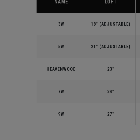
NAME
LOFT
3W
18° (ADJUSTABLE)
5W
21° (ADJUSTABLE)
HEAVENWOOD
23°
7W
24°
9W
27°