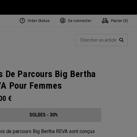
Order Status
Se connecter
Panier (
0
)
Rech
RECHE
s De Parcours Big Bertha
VA Pour Femmes
.00
€
SOLDES - 30%
is de parcours Big Bertha REVA sont conçus