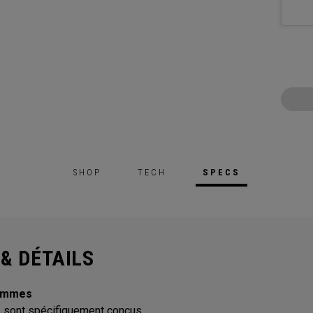
SHOP
TECH
SPECS
& DÉTAILS
femmes
A sont spécifiquement conçus