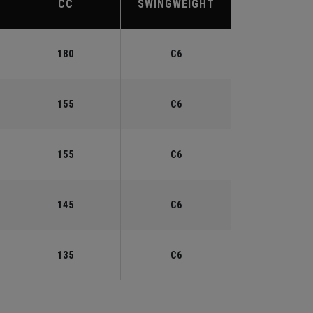
CC
SWINGWEIGHT
180
C6
155
C6
155
C6
145
C6
135
C6