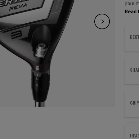
pour ê
Callaw
les dé
profon
DEXT
des lo
des te
procur
coups.
SHA
GRIP
HEA