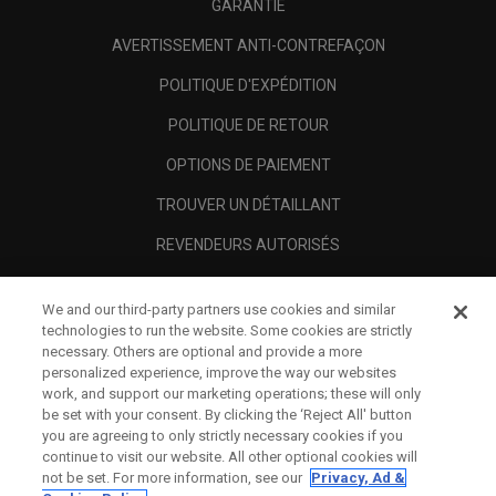
GARANTIE
AVERTISSEMENT ANTI-CONTREFAÇON
POLITIQUE D'EXPÉDITION
POLITIQUE DE RETOUR
OPTIONS DE PAIEMENT
TROUVER UN DÉTAILLANT
REVENDEURS AUTORISÉS
SCAM AWARENESS
We and our third-party partners use cookies and similar
A PROPOS
technologies to run the website. Some cookies are strictly
necessary. Others are optional and provide a more
MENTIONS LÉGALES
personalized experience, improve the way our websites
work, and support our marketing operations; these will only
be set with your consent. By clicking the ‘Reject All' button
you are agreeing to only strictly necessary cookies if you
continue to visit our website. All other optional cookies will
not be set. For more information, see our
Privacy, Ad &