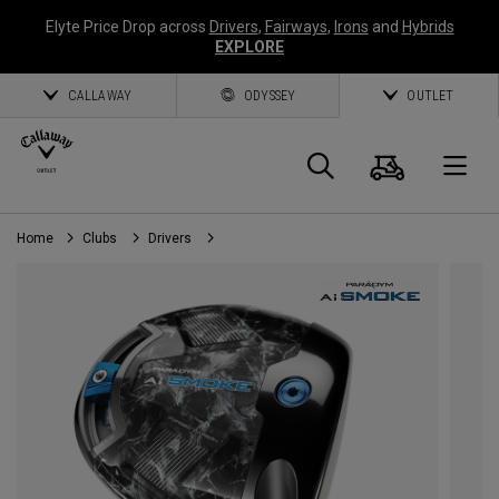
Elyte Price Drop across
Drivers
,
Fairways
,
Irons
and
Hybrids
EXPLORE
CALLAWAY
ODYSSEY
OUTLET
Panier
Recherch
O
Home
Clubs
Drivers
Callaway
Golf