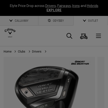
Elyte Price Drop across
Drivers
,
Fairways
,
Irons
and
Hybrids
EXPLORE
CALLAWAY
ODYSSEY
OUTLET
Panier
Recherch
O
Home
Clubs
Drivers
Callaway
Golf