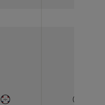
MEDIU
TYPE
3 PIEC
N
AVAILABLE