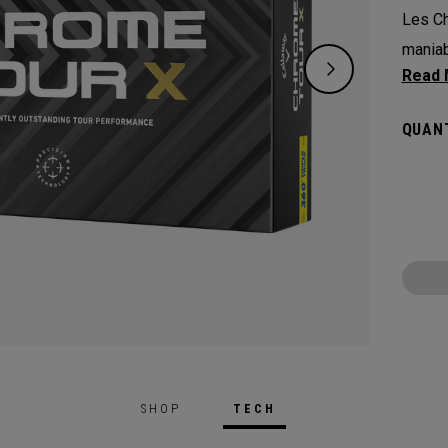
Les Ch
maniab
perfor
aligne
QUANT
tout da
SHOP
TECH