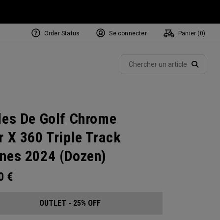
Order Status
Se connecter
Panier (
0
)
Rech
RECHE
les De Golf Chrome
r X 360 Triple Track
nes 2024 (Dozen)
00
€
OUTLET - 25% OFF