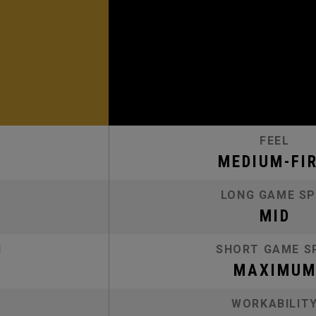
FEEL
MEDIUM-FI
LONG GAME SP
MID
N
SHORT GAME S
MAXIMU
WORKABILIT