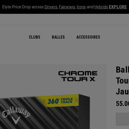
Elyte Price Drop across
Drivers
,
Fairways
,
Irons
and
Hybrids
EXPLORE
CLUBS
BALLES
ACCESSOIRES
Bal
Tou
Jau
55.