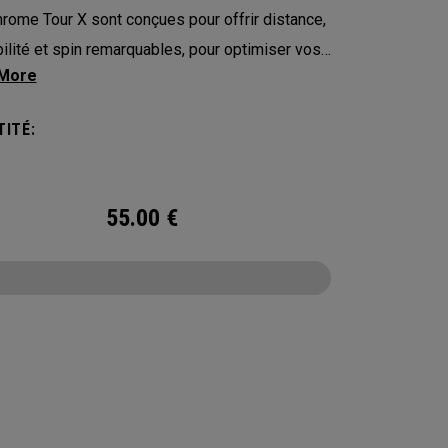
rome Tour X sont conçues pour offrir distance,
ilité et spin remarquables, pour optimiser vos
mances du tee au green avec un meilleur
ment grâce à la technologie 360 Triple Track, le
ITÉ:
ns une balle jaune haute visibilité.
55.00
€
CONFIGURE