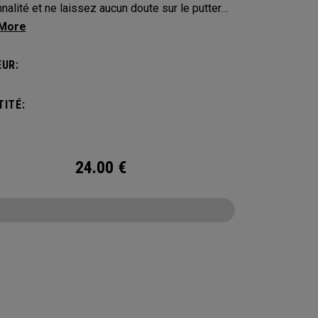
nalité et ne laissez aucun doute sur le putter
us appartient. Protégez votre putter avec ces
-clubs distinctifs et durables.
UR:
ITÉ:
24.00
€
CONFIGURE