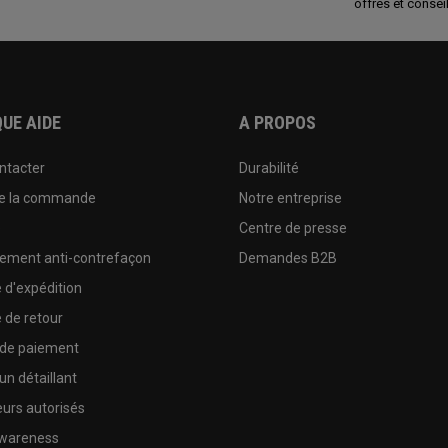
offres et conseil
UE AIDE
A PROPOS
ntacter
Durabilité
de la commande
Notre entreprise
e
Centre de presse
sement anti-contrefaçon
Demandes B2B
e d'expédition
e de retour
 de paiement
un détaillant
urs autorisés
wareness