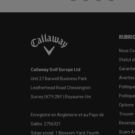
RUBRIQ
Nous Co
Statut 
Garanti
Callaway Golf Europe Ltd
Avertis
Unit 27 Barwell Business Park
Politiqu
Leatherhead Road Chessington
Politiqu
Surrey | KT9 2NY | Royaume-Uni
Options
Trouver 
Enregistré en Angleterre et au Pays de
Revende
Galles: 2756321
Scam A
Siège social: 1 Blossom Yard, Fourth