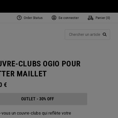
Order Status
Se connecter
Panier (
0
)
Rech
RECHE
UVRE-CLUBS OGIO POUR
TTER MAILLET
00
€
OUTLET - 30% OFF
-vous un couvre-clubs qui reflète votre