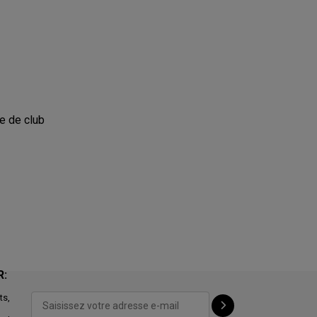
te de club
R:
ts,