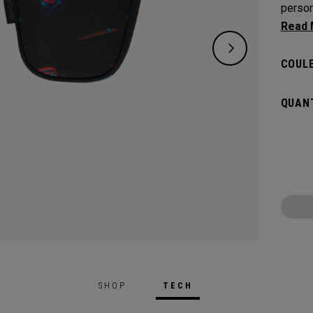
person
qui vo
couvre
COULE
QUANT
SHOP
TECH