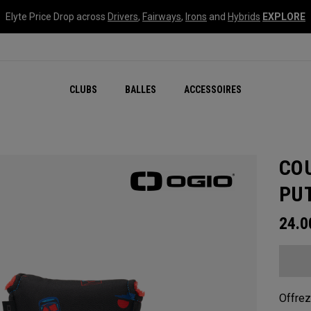
Elyte Price Drop across
Drivers
,
Fairways
,
Irons
and
Hybrids
EXPLORE
CLUBS
BALLES
ACCESSOIRES
CO
PU
24.
Offrez