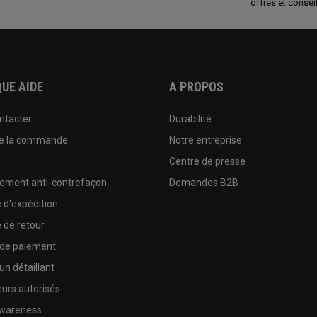
offres et conseil
UE AIDE
A PROPOS
ntacter
Durabilité
de la commande
Notre entreprise
e
Centre de presse
sement anti-contrefaçon
Demandes B2B
e d'expédition
e de retour
 de paiement
un détaillant
urs autorisés
wareness