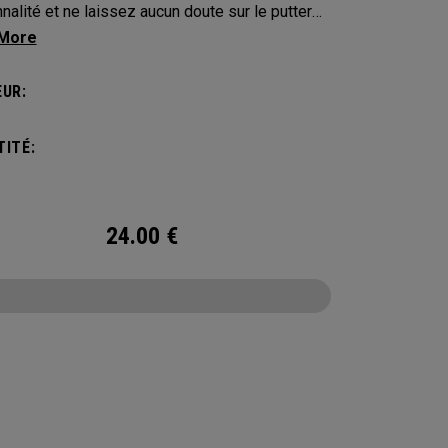
nalité et ne laissez aucun doute sur le putter
us appartient. Protégez votre putter avec ces
-clubs distinctifs et durables.
UR:
ITÉ:
24.00
€
CONFIGURE