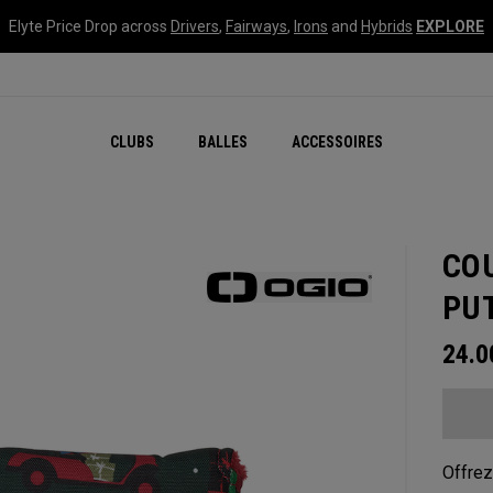
Elyte Price Drop across
Drivers
,
Fairways
,
Irons
and
Hybrids
EXPLORE
CLUBS
BALLES
ACCESSOIRES
CO
PU
24.
Offrez