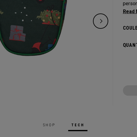
person
qui vo
couvre
COULE
QUANT
SHOP
TECH