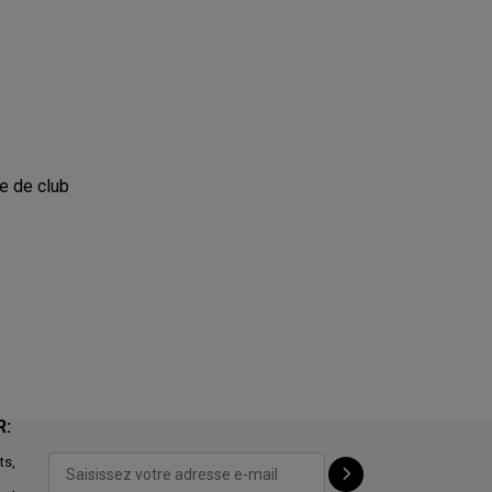
te de club
R:
ts,