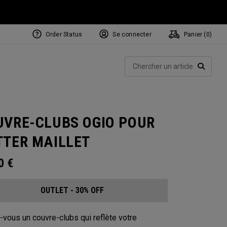
Order Status
Se connecter
Panier (
0
)
Rech
RECHE
UVRE-CLUBS OGIO POUR
TTER MAILLET
00
€
OUTLET - 30% OFF
-vous un couvre-clubs qui reflète votre