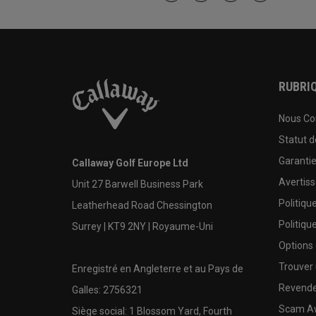
RUBRIQ
Nous Co
Statut 
Garanti
Callaway Golf Europe Ltd
Avertis
Unit 27 Barwell Business Park
Politiqu
Leatherhead Road Chessington
Politiqu
Surrey | KT9 2NY | Royaume-Uni
Options
Trouver 
Enregistré en Angleterre et au Pays de
Revende
Galles: 2756321
Scam A
Siège social: 1 Blossom Yard, Fourth