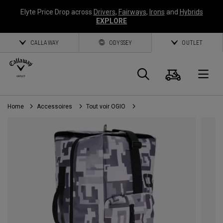
Elyte Price Drop across
Drivers
,
Fairways
,
Irons
and
Hybrids
EXPLORE
CALLAWAY
ODYSSEY
OUTLET
Panier
Recherch
O
Home
Accessoires
Tout voir OGIO
Callaway
Golf