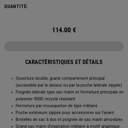
vos déplacements. Que vous partiez sur une longue
QUANTITÉ:
randonnée, une sortie de plongée ou pour ranger votre
équipement en hiver, le sac marin Utility Duffel 60 L vous
semblera sans fond.
114.00
€
CARACTÉRISTIQUES ET DÉTAILS
Ouverture double, grand compartiment principal
(accessible par le dessus ou par la poche latérale zippée)
Poignée latérale type sac marin et fermeture principale en
polyester 900D recyclé résistant
Fermeture par mousqueton de type militaire
Poche extérieure zippée pour accessoires sur l’avant
Bretelles de sac à dos et poignée de sac marin amovibles
Grand sac marin d’inspiration militaire à motif graphique