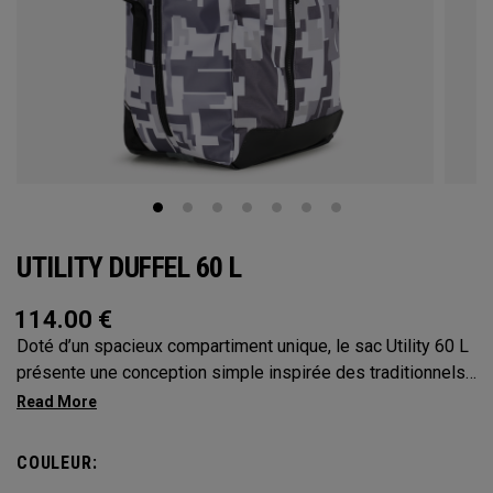
UTILITY DUFFEL 60 L
114.00
€
Doté d’un spacieux compartiment unique, le sac Utility 60 L
présente une conception simple inspirée des traditionnels
sacs marins militaires. Avec sa capacité de 60 L, le format
moyen de cette collection constitue le modèle le plus
polyvalent. Il est assez grand pour vous accompagner dans
COULEUR:
toutes vos aventures sans être trop encombrant lors de