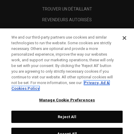
TROUVER UN DÉTAILLANT
REVENDEURS AUTORISÉS
SCAM AWARENESS
We and our third-party partners use cookies and similar
A PROPOS
technologies to run the website. Some cookies are strictly
necessary. Others are optional and provide a more
MENTIONS LÉGALES
personalized experience, improve the way our websites
work, and support our marketing operations; these will only
be set with your consent. By clicking the ‘Reject All' button
you are agreeing to only strictly necessary cookies if you
continue to visit our website. All other optional cookies will
not be set. For more information, see our
Privacy, Ad &
Cookies Policy
Manage Cookie Preferences
Reject All
©
2026
Topgolf Callaway Brands.
Accept All