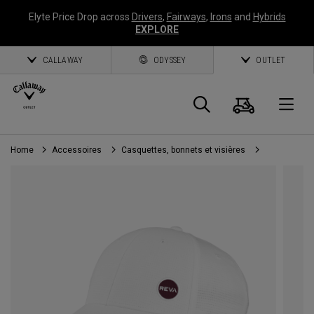
Elyte Price Drop across
Drivers
,
Fairways
,
Irons
and
Hybrids
EXPLORE
CALLAWAY
ODYSSEY
OUTLET
Panier
Recherch
O
Home
Accessoires
Casquettes, bonnets et visières
Callaway
Golf