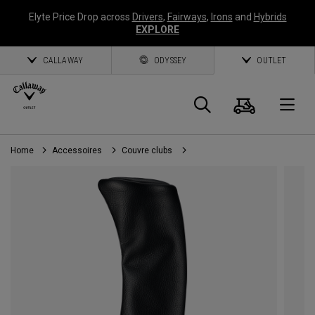
Elyte Price Drop across
Drivers
,
Fairways
,
Irons
and
Hybrids
EXPLORE
CALLAWAY
ODYSSEY
OUTLET
Panier
Recherch
O
Home
Accessoires
Couvre clubs
Callaway
Golf