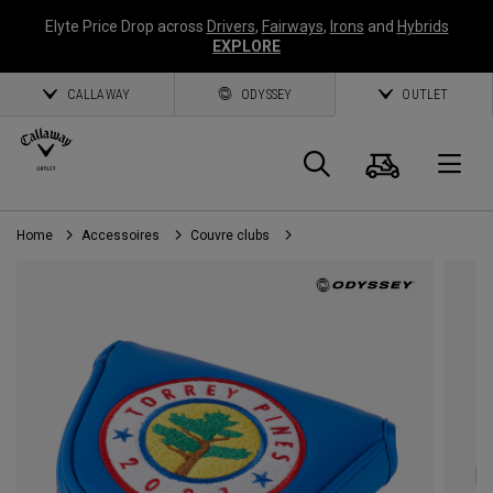
Elyte Price Drop across
Drivers
,
Fairways
,
Irons
and
Hybrids
EXPLORE
CALLAWAY
ODYSSEY
OUTLET
Panier
Recherch
O
Home
Accessoires
Couvre clubs
Callaway
Golf