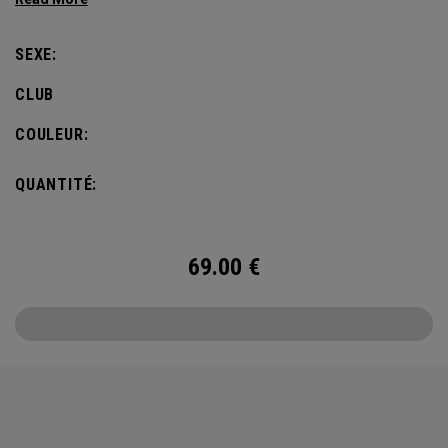
defines this iconic major.
SEXE:
CLUB
COULEUR:
QUANTITÉ:
69.00
€