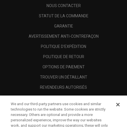
NOUS CONTACTER
STATUT DE LA COMMANDE
GARANTIE
AVERTISSEMENT ANTI-CONTREFAÇON
POLITIQUE D'EXPÉDITION
POLITIQUE DE RETOUR
OPTIONS DE PAIEMENT
TROUVER UN DÉTAILLANT
REVENDEURS AUTORISÉS
SCAM AWARENESS
We and our third-party partners use cookies and similar
A PROPOS
technologies to run the website. Some cookies are strictly
necessary. Others are optional and provide a more
MENTIONS LÉGALES
personalized experience, improve the way our websites
work, and support our marketing operations; these will only