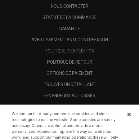
NOUS CONTACTER
STATUT DE LA COMMANDE
GARANTIE
AVERTISSEMENT ANTI-CONTREFAÇON
POLITIQUE D'EXPÉDITION
POLITIQUE DE RETOUR
OPTIONS DE PAIEMENT
TROUVER UN DÉTAILLANT
REVENDEURS AUTORISÉS
SCAM AWARENESS
We and our third-party partners use cookies and similar
A PROPOS
technologies to run the website. Some cookies are strictly
necessary. Others are optional and provide a more
MENTIONS LÉGALES
personalized experience, improve the way our websites
work, and support our marketing operations; these will only