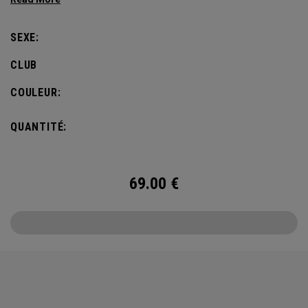
defines this iconic major.
SEXE:
CLUB
COULEUR:
QUANTITÉ:
69.00
€