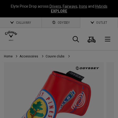
Elyte Price Drop across
Drivers
,
Fairways
,
Irons
and
Hybrids
EXPLORE
CALLAWAY
ODYSSEY
OUTLET
Panier
Recherch
O
Home
Accessoires
Couvre clubs
Callaway
Golf