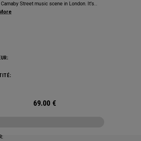
Carnaby Street music scene in London. It's
n to make an impression across the famous
ayout.
UR:
ITÉ:
69.00
€
R: