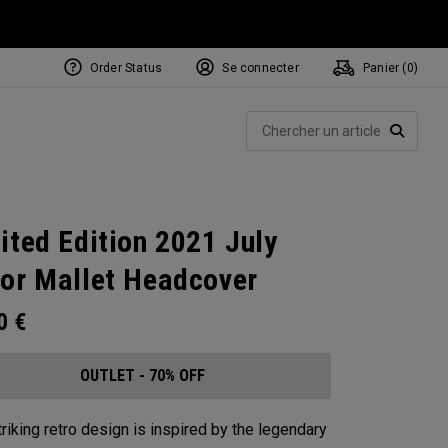
Order Status
Se connecter
Panier (
0
)
Rech
RECHE
ited Edition 2021 July
or Mallet Headcover
00
€
OUTLET - 70% OFF
triking retro design is inspired by the legendary