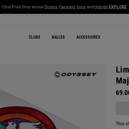
Elyte Price Drop across
Drivers
,
Fairways
,
Irons
and
Hybrids
EXPLORE
CLUBS
BALLES
ACCESSOIRES
Lim
Maj
69.
This s