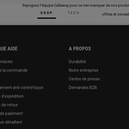
Rejoignez l'équipe Callaway pour ne rien manquer de nos produi
SHOP
TECH
offres et conseil
UE AIDE
A PROPOS
ntacter
Durabilité
de la commande
Notre entreprise
e
Centre de presse
sement anti-contrefaçon
Demandes B2B
e d'expédition
e de retour
 de paiement
un détaillant