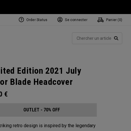
Order Status
Se connecter
Panier (
0
)
Rech
RECHE
ited Edition 2021 July
or Blade Headcover
00
€
OUTLET - 70% OFF
triking retro design is inspired by the legendary