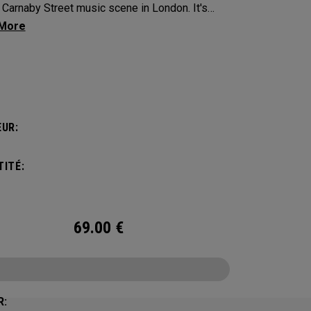
Carnaby Street music scene in London. It's
n to make an impression across the famous
ayout.
UR:
ITÉ:
69.00
€
R: