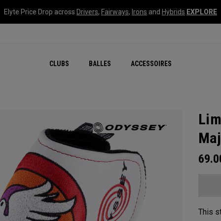
Elyte Price Drop across
Drivers
,
Fairways
,
Irons
and
Hybrids
EXPLORE
CLUBS
BALLES
ACCESSOIRES
Lim
Maj
69.
This s