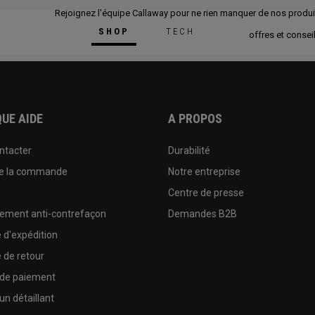
Rejoignez l'équipe Callaway pour ne rien manquer de nos produi
SHOP
TECH
offres et conseil
UE AIDE
A PROPOS
ntacter
Durabilité
de la commande
Notre entreprise
e
Centre de presse
sement anti-contrefaçon
Demandes B2B
e d'expédition
e de retour
 de paiement
un détaillant