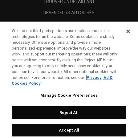
TROUVER UN DÉTAILLANT
REVENDEURS AUTORISÉS
SCAM AWARENESS
We and our third-party partners use cookies and similar
A PROPOS
technologies to run the website. Some cookies are strictly
necessary. Others are optional and provide a more
MENTIONS LÉGALES
personalized experience, improve the way our websites
work, and support our marketing operations; these will only
be set with your consent. By clicking the ‘Reject All' button
you are agreeing to only strictly necessary cookies if you
continue to visit our website. All other optional cookies will
not be set. For more information, see our
Privacy, Ad &
Cookies Policy
Manage Cookie Preferences
Reject All
©
2026
Topgolf Callaway Brands.
Accept All
Shop
INDISPONIBLE
All rights reserved.