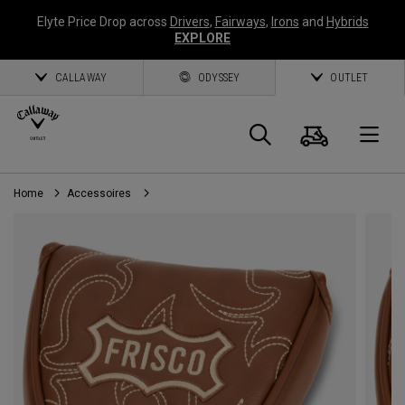
Elyte Price Drop across
Drivers
,
Fairways
,
Irons
and
Hybrids
EXPLORE
CALLAWAY
ODYSSEY
OUTLET
Panier
Recherch
O
Home
Accessoires
Callaway
Golf