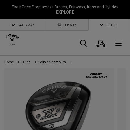
Elyte Price Drop across
Drivers
,
Fairways
,
Irons
and
Hybrids
EXPLORE
CALLAWAY
ODYSSEY
OUTLET
Panier
Recherch
O
Home
Clubs
Bois de parcours
Callaway
Golf