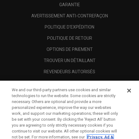
GARANTIE
AVERTISSEMENT ANTI-CONTREFAÇON
POLITIQUE D'EXPÉDITION
POLITIQUE DE RETOUR
OPTIONS DE PAIEMENT
TROUVER UN DÉTAILLANT
REVENDEURS AUTORISÉS
SCAM AWARENESS
We and our third-party partners use cookies and similar
A PROPOS
technologies to run the website. Some cookies are strictly
necessary. Others are optional and provide a more
MENTIONS LÉGALES
personalized experience, improve the way our websites
work, and support our marketing operations; these will only
be set with your consent. By clicking the ‘Reject All' button
you are agreeing to only strictly necessary cookies if you
continue to visit our website. All other optional cookies will
not be set. For more information, see our
Privacy, Ad &