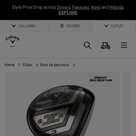
Elyte Price Drop across
Drivers
,
Fairways
,
Irons
and
Hybrids
EXPLORE
CALLAWAY
ODYSSEY
OUTLET
Panier
Recherch
O
Home
Clubs
Bois de parcours
Callaway
Golf