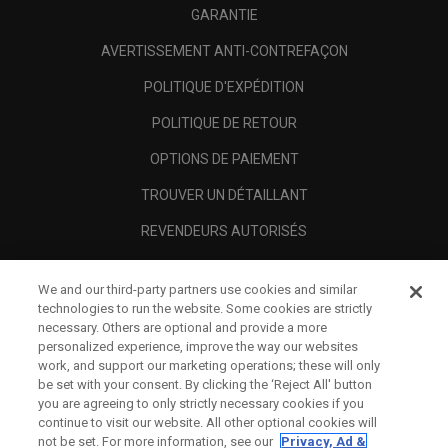
GARANTIE
AVERTISSEMENT ANTI-CONTREFAÇON
POLITIQUE D'EXPÉDITION
POLITIQUE DE RETOUR
OPTIONS DE PAIEMENT
TROUVER UN DÉTAILLANT
REVENDEURS AUTORISÉS
SCAM AWARENESS
We and our third-party partners use cookies and similar
A PROPOS
technologies to run the website. Some cookies are strictly
necessary. Others are optional and provide a more
MENTIONS LÉGALES
personalized experience, improve the way our websites
work, and support our marketing operations; these will only
be set with your consent. By clicking the ‘Reject All' button
you are agreeing to only strictly necessary cookies if you
continue to visit our website. All other optional cookies will
not be set. For more information, see our
Privacy, Ad &