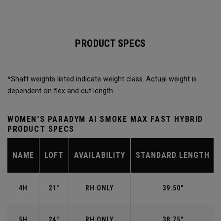
PRODUCT SPECS
*Shaft weights listed indicate weight class. Actual weight is
dependent on flex and cut length.
WOMEN'S PARADYM AI SMOKE MAX FAST HYBRID
PRODUCT SPECS
NAME
LOFT
AVAILABILITY
STANDARD LENGTH
4H
21°
RH ONLY
39.50"
5H
24°
RH ONLY
38.75"