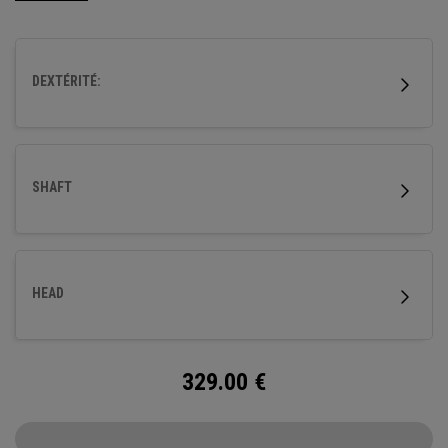
une distance maximale et un étalonnage adapté.
DEXTÉRITÉ:
SHAFT
HEAD
329.00
€