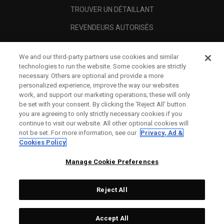
TROUVER UN DÉTAILLANT
REVENDEURS AUTORISÉS
SCAM AWARENESS
We and our third-party partners use cookies and similar
A PROPOS
technologies to run the website. Some cookies are strictly
necessary. Others are optional and provide a more
MENTIONS LÉGALES
personalized experience, improve the way our websites
work, and support our marketing operations; these will only
be set with your consent. By clicking the ‘Reject All' button
you are agreeing to only strictly necessary cookies if you
continue to visit our website. All other optional cookies will
not be set. For more information, see our
Privacy, Ad &
Cookies Policy
Manage Cookie Preferences
Reject All
©
2026
Topgolf Callaway Brands.
Accept All
Specs
CONFIGURE
All rights reserved.