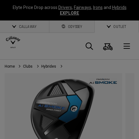
Elyte Price Drop across
Drivers
,
Fairways
,
Irons
and
Hybrids
EXPLORE
CALLAWAY
ODYSSEY
OUTLET
Panier
Recherch
O
Home
Clubs
Hybrides
Callaway
Golf