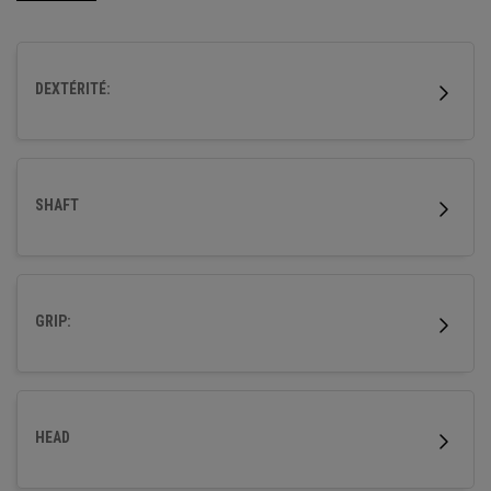
vitesses de balle et d'améliorer la tolérance.
DEXTÉRITÉ:
SHAFT
GRIP:
HEAD