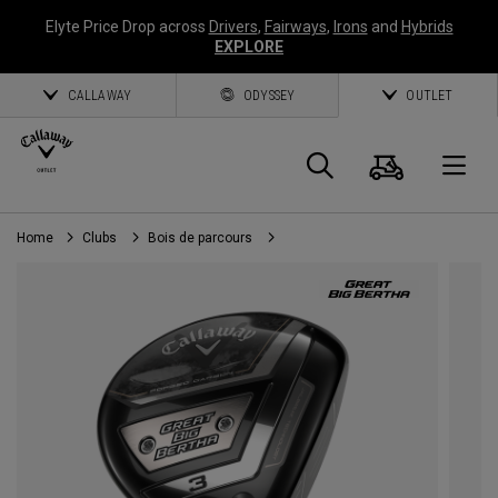
Elyte Price Drop across
Drivers
,
Fairways
,
Irons
and
Hybrids
EXPLORE
CALLAWAY
ODYSSEY
OUTLET
Panier
Recherch
O
Home
Clubs
Bois de parcours
Callaway
Golf