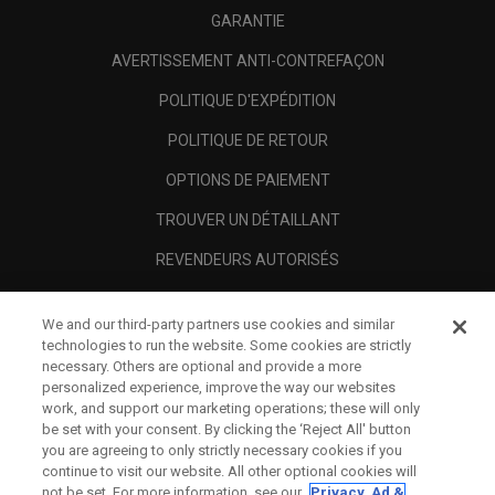
GARANTIE
AVERTISSEMENT ANTI-CONTREFAÇON
POLITIQUE D'EXPÉDITION
POLITIQUE DE RETOUR
OPTIONS DE PAIEMENT
TROUVER UN DÉTAILLANT
REVENDEURS AUTORISÉS
SCAM AWARENESS
We and our third-party partners use cookies and similar
A PROPOS
technologies to run the website. Some cookies are strictly
necessary. Others are optional and provide a more
MENTIONS LÉGALES
personalized experience, improve the way our websites
work, and support our marketing operations; these will only
be set with your consent. By clicking the ‘Reject All' button
you are agreeing to only strictly necessary cookies if you
continue to visit our website. All other optional cookies will
not be set. For more information, see our
Privacy, Ad &