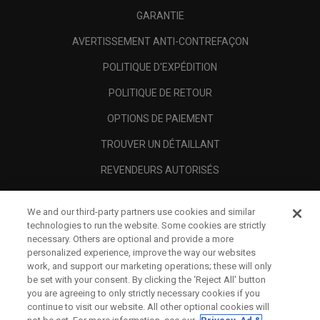
GARANTIE
AVERTISSEMENT ANTI-CONTREFAÇON
POLITIQUE D'EXPÉDITION
POLITIQUE DE RETOUR
OPTIONS DE PAIEMENT
TROUVER UN DÉTAILLANT
REVENDEURS AUTORISÉS
SCAM AWARENESS
We and our third-party partners use cookies and similar
A PROPOS
technologies to run the website. Some cookies are strictly
necessary. Others are optional and provide a more
MENTIONS LÉGALES
personalized experience, improve the way our websites
work, and support our marketing operations; these will only
be set with your consent. By clicking the ‘Reject All' button
you are agreeing to only strictly necessary cookies if you
continue to visit our website. All other optional cookies will