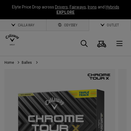
Elyte Price Drop across
Drivers
,
Fairways
,
Irons
and
Hybrids
EXPLORE
CALLAWAY
ODYSSEY
OUTLET
Panier
Recherch
O
Home
Balles
Callaway
Golf