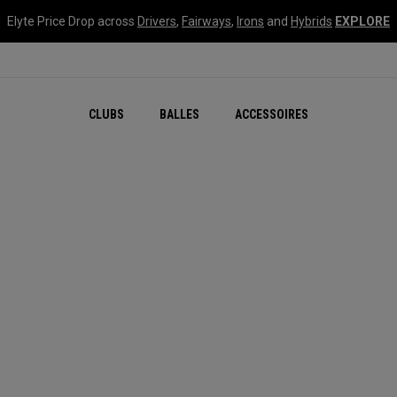
Elyte Price Drop across
Drivers
,
Fairways
,
Irons
and
Hybrids
EXPLORE
CLUBS
BALLES
ACCESSOIRES