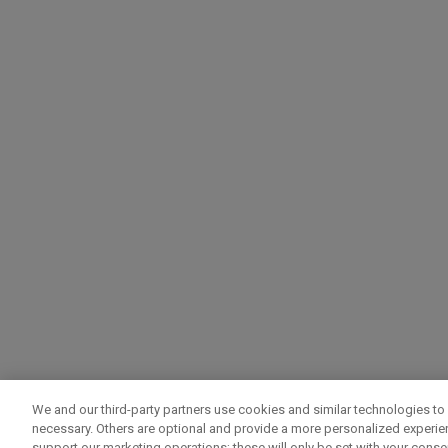
We and our third-party partners use cookies and similar technologies to 
necessary. Others are optional and provide a more personalized experi
support our marketing operations; these will only be set with your consent