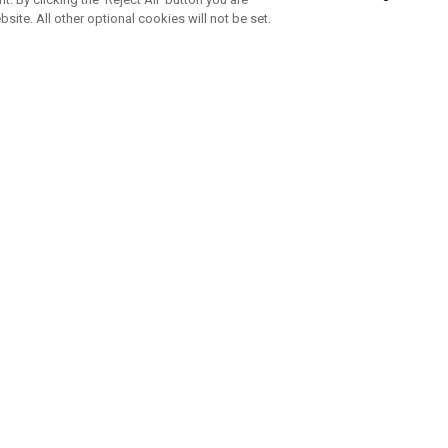
bsite. All other optional cookies will not be set.
ABONNEZ-VOUS À NOTRE NEWSLETTE
Rejoignez l'équipe Callaway pour ne rien manquer de nos produi
offres et conseil
UE AIDE
A PROPOS
ntacter
Durabilité
de la commande
Notre entreprise
e
Centre de presse
sement anti-contrefaçon
Demandes B2B
e d'expédition
e de retour