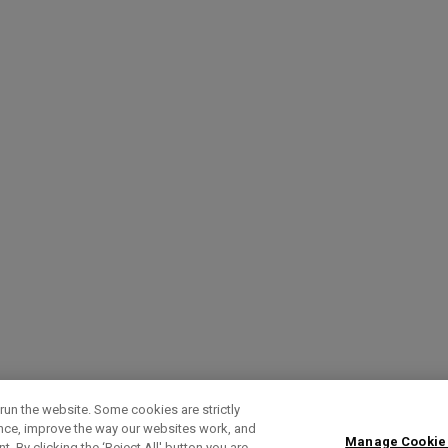
run the website. Some cookies are strictly
ence, improve the way our websites work, and
Manage Cookie
. By clicking the ‘Reject All' button you are