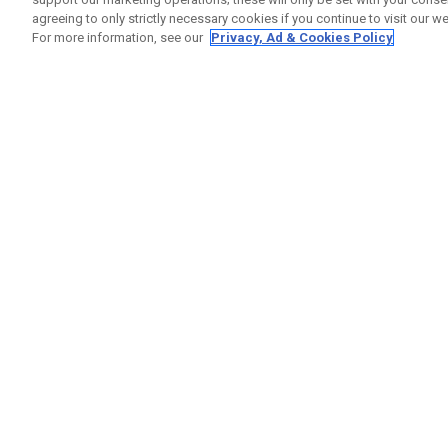
agreeing to only strictly necessary cookies if you continue to visit our we
For more information, see our
Privacy, Ad & Cookies Policy
GET SOCIAL
RUBRIQ
Nous Co
Statut 
Garanti
Callaway Golf Europe Ltd
Avertis
Unit 27 Barwell Business Park
Politiqu
Leatherhead Road Chessington
Politiqu
Surrey | KT9 2NY | Royaume-Uni