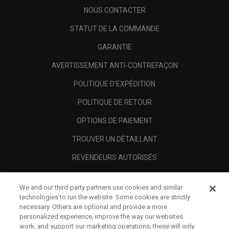
NOUS CONTACTER
STATUT DE LA COMMANDE
GARANTIE
AVERTISSEMENT ANTI-CONTREFAÇON
POLITIQUE D'EXPÉDITION
POLITIQUE DE RETOUR
OPTIONS DE PAIEMENT
TROUVER UN DÉTAILLANT
REVENDEURS AUTORISÉS
SCAM AWARENESS
We and our third-party partners use cookies and similar
A PROPOS
technologies to run the website. Some cookies are strictly
necessary. Others are optional and provide a more
MENTIONS LÉGALES
personalized experience, improve the way our websites
work, and support our marketing operations; these will only