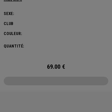
defines this iconic major.
SEXE:
CLUB
COULEUR:
QUANTITÉ:
69.00
€