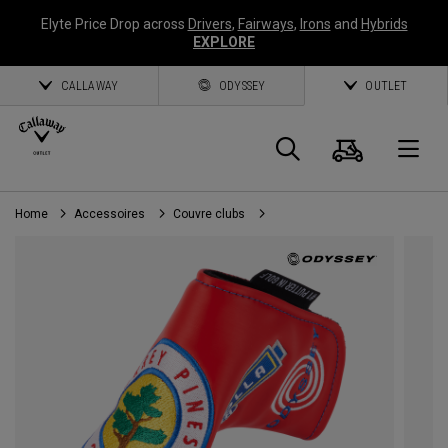
Elyte Price Drop across
Drivers
,
Fairways
,
Irons
and
Hybrids
EXPLORE
CALLAWAY
ODYSSEY
OUTLET
Panier
Recherch
O
Home
Accessoires
Couvre clubs
Callaway
Golf