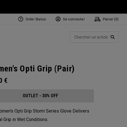
Order Status
Se connecter
Panier (
0
)
Rech
RECHE
en's Opti Grip (Pair)
00
€
OUTLET - 30% OFF
men's Opti Grip Storm Series Glove Delivers
l Grip in Wet Conditions.