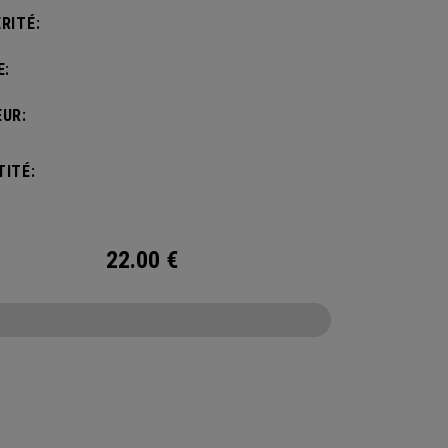
RITÉ:
E:
UR:
ITÉ:
22.00
€
CONFIGURE