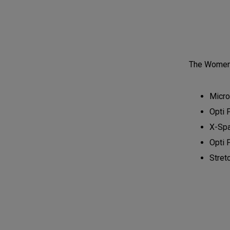
The Women's
Micro
Opti 
X-Spa
Opti F
Stret