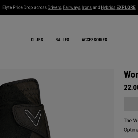
Elyte Price Drop across
Drivers
,
Fairways
,
Irons
and
Hybrids
EXPLORE
CLUBS
BALLES
ACCESSOIRES
Wom
22.
The Wo
Optima