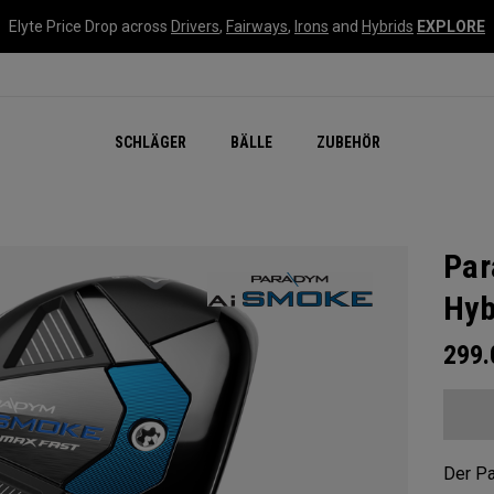
Elyte Price Drop across
Drivers
,
Fairways
,
Irons
and
Hybrids
EXPLORE
SCHLÄGER
BÄLLE
ZUBEHÖR
Par
Hyb
299
Der P