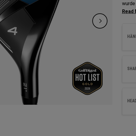
wurde 
Schwu
Spinte
und ei
HÄND
SHA
HEA