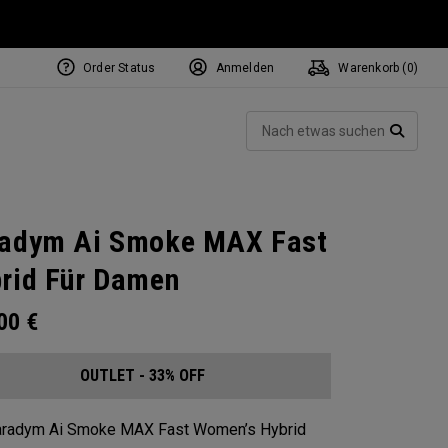
Order Status
Anmelden
Warenkorb (
0
)
Such
SUCH
adym Ai Smoke MAX Fast
rid Für Damen
.00
€
OUTLET - 33% OFF
aradym Ai Smoke MAX Fast Women’s Hybrid