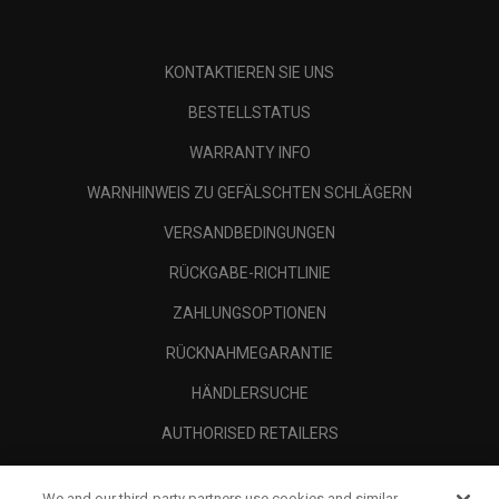
KONTAKTIEREN SIE UNS
BESTELLSTATUS
WARRANTY INFO
WARNHINWEIS ZU GEFÄLSCHTEN SCHLÄGERN
VERSANDBEDINGUNGEN
RÜCKGABE-RICHTLINIE
ZAHLUNGSOPTIONEN
RÜCKNAHMEGARANTIE
HÄNDLERSUCHE
AUTHORISED RETAILERS
SCAM AWARENESS
We and our third-party partners use cookies and similar