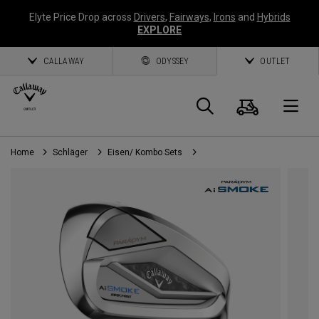
Elyte Price Drop across
Drivers
,
Fairways
,
Irons
and
Hybrids
EXPLORE
CALLAWAY
ODYSSEY
OUTLET
Warenk
Suche
O
Home
Schläger
Eisen/ Kombo Sets
Callaway
Golf