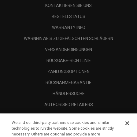
KONTAKTIEREN SIE UNS
BESTELLSTATUS
WARRANTY INFO
WARNHINWEIS ZU GEFÄLSCHTEN SCHLÄGERN
VERSANDBEDINGUNGEN
RÜCKGABE-RICHTLINIE
ZAHLUNGSOPTIONEN
RÜCKNAHMEGARANTIE
HÄNDLERSUCHE
AUTHORISED RETAILERS
SCAM AWARENESS
We and our third-party partners use cookies and similar
UNTERNEHMENSPROFIL
technologies to run the website. Some cookies are strictly
necessary. Others are optional and provide a more