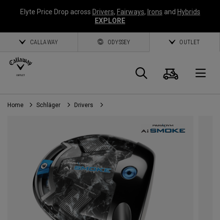
Elyte Price Drop across
Drivers
,
Fairways
,
Irons
and
Hybrids
EXPLORE
CALLAWAY
ODYSSEY
OUTLET
Warenk
Suche
O
Home
Schläger
Drivers
Callaway
Golf