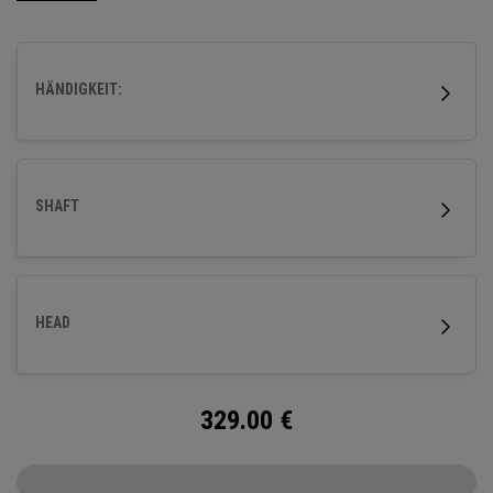
Spintechnik verbessern wollen, um maximale Weiten und
ein gutes Gapping zu erzielen.
HÄNDIGKEIT:
SHAFT
HEAD
329.00
€