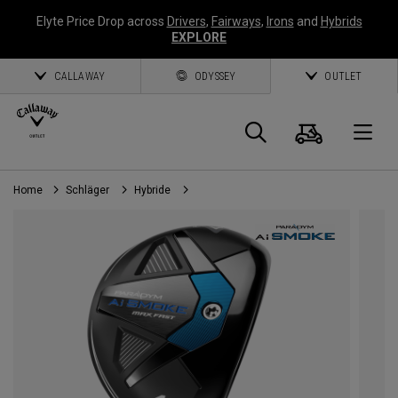
Elyte Price Drop across
Drivers
,
Fairways
,
Irons
and
Hybrids
EXPLORE
CALLAWAY
ODYSSEY
OUTLET
Warenk
Suche
O
Home
Schläger
Hybride
Callaway
Golf