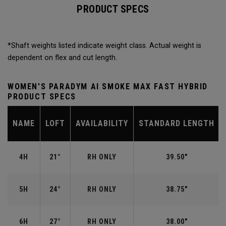
PRODUCT SPECS
*Shaft weights listed indicate weight class. Actual weight is
dependent on flex and cut length.
WOMEN'S PARADYM AI SMOKE MAX FAST HYBRID
PRODUCT SPECS
NAME
LOFT
AVAILABILITY
STANDARD LENGTH
4H
21°
RH ONLY
39.50"
5H
24°
RH ONLY
38.75"
6H
27°
RH ONLY
38.00"