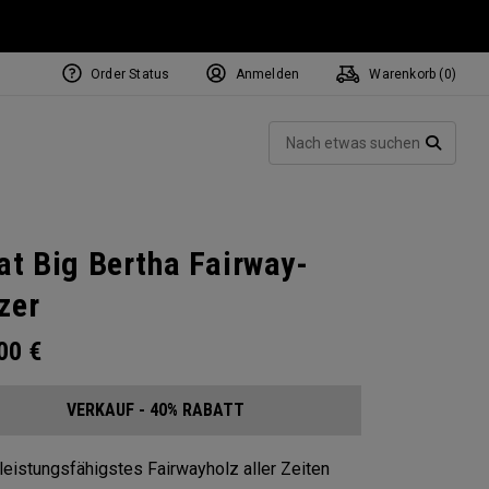
Order Status
Anmelden
Warenkorb (
0
)
Such
SUCH
at Big Bertha Fairway-
zer
.00
€
VERKAUF - 40% RABATT
leistungsfähigstes Fairwayholz aller Zeiten