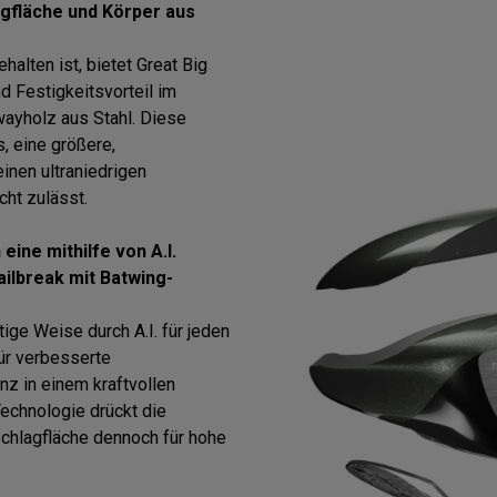
agfläche und Körper aus
halten ist, bietet Great Big
d Festigkeitsvorteil im
wayholz aus Stahl. Diese
, eine größere,
inen ultraniedrigen
cht zulässt.
eine mithilfe von A.I.
ailbreak mit Batwing-
tige Weise durch A.I. für jeden
ür verbesserte
z in einem kraftvollen
echnologie drückt die
Schlagfläche dennoch für hohe