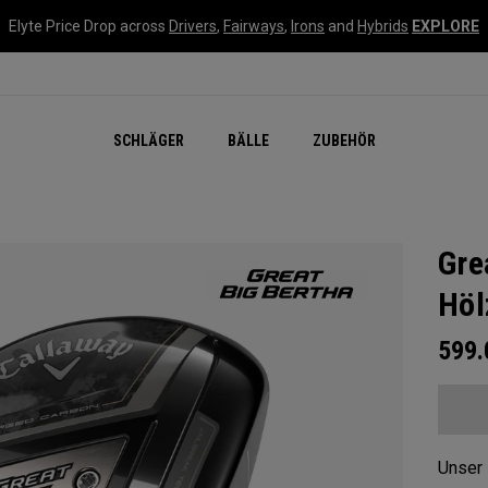
Elyte Price Drop across
Drivers
,
Fairways
,
Irons
and
Hybrids
EXPLORE
SCHLÄGER
BÄLLE
ZUBEHÖR
Gre
Höl
599
Unser 