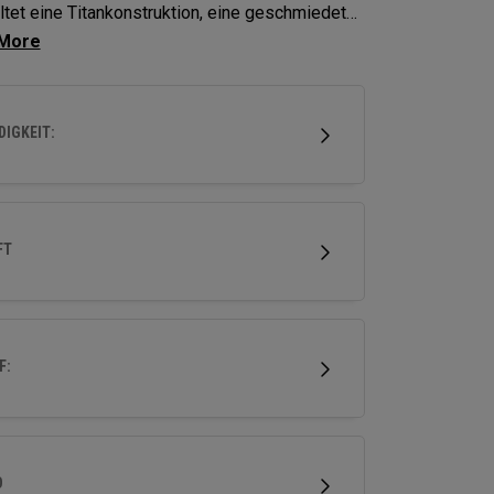
ltet eine Titankonstruktion, eine geschmiedete
-Sohle und eine Gewichtung aus mehreren
alien, um die Ballgeschwindigkeit zu erhöhen
e Fehlerverzeihung zu verbessern.
IGKEIT:
FT
F:
D