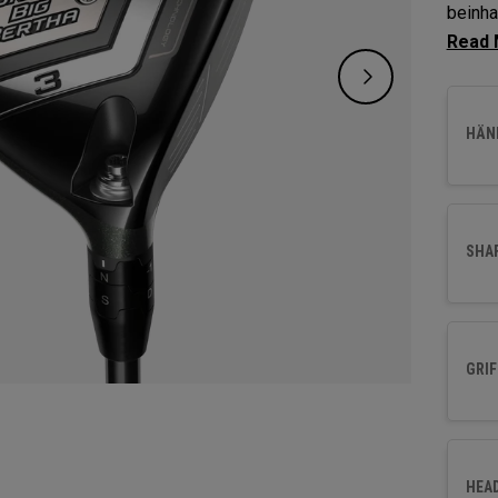
beinha
Carbon
Materi
und di
HÄND
SHA
GRIF
HEA