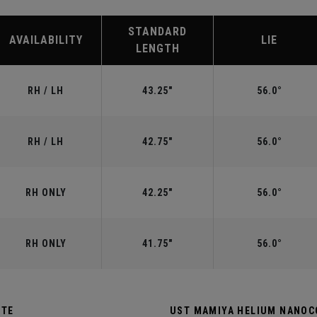
STANDARD
AVAILABILITY
LIE
LENGTH
RH / LH
43.25"
56.0°
RH / LH
42.75"
56.0°
RH ONLY
42.25"
56.0°
RH ONLY
41.75"
56.0°
ITE
UST MAMIYA HELIUM NANOCO