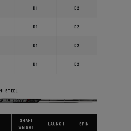
D1
D2
D1
D2
D1
D2
D1
D2
PH STEEL
SHAFT
X
LAUNCH
SPIN
WEIGHT