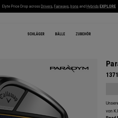
Elyte Price Drop across
Drivers
,
Fairways
,
Irons
and
Hybrids
EXPLORE
SCHLÄGER
BÄLLE
ZUBEHÖR
Par
137
Unsere
von K.