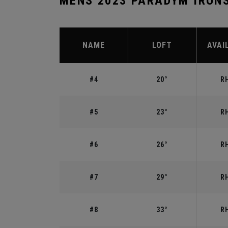
MENS 2023 PARADYM IRON
NAME
LOFT
AVAI
#4
20°
RH
#5
23°
RH
#6
26°
RH
#7
29°
RH
#8
33°
RH