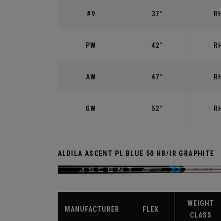
#9
37°
RH
PW
42°
RH
AW
47°
RH
GW
52°
RH
ALDILA ASCENT PL BLUE 50 HB/IR GRAPHITE
WEIGHT
MANUFACTURER
FLEX
CLASS