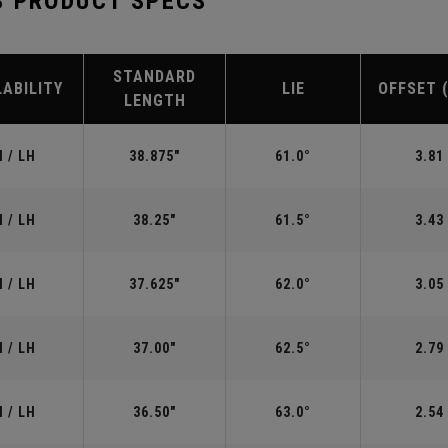
S PRODUCT SPECS
STANDARD
LABILITY
LIE
OFFSET 
LENGTH
 / LH
38.875"
61.0°
3.81
 / LH
38.25"
61.5°
3.43
 / LH
37.625"
62.0°
3.05
 / LH
37.00"
62.5°
2.79
 / LH
36.50"
63.0°
2.54