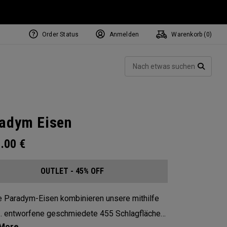
Order Status
Anmelden
Warenkorb (
0
)
Such
SUCH
adym Eisen
1.00
€
OUTLET - 45% OFF
 Paradym-Eisen kombinieren unsere mithilfe
I. entworfene geschmiedete 455 Schlagfläche