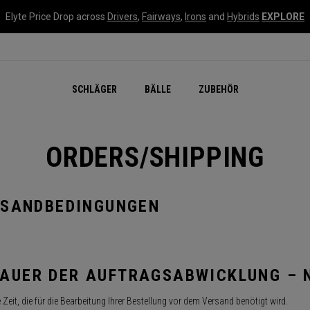
Elyte Price Drop across
Drivers
,
Fairways
,
Irons
and
Hybrids
EXPLORE
SCHLÄGER
BÄLLE
ZUBEHÖR
ORDERS/SHIPPING
RSANDBEDINGUNGEN
AUER DER AUFTRAGSABWICKLUNG – 
 Zeit, die für die Bearbeitung Ihrer Bestellung vor dem Versand benötigt wird.