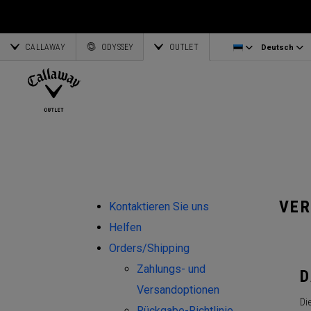
Eisen/ Kombo Sets
Taschenzubehör
Lettland
CALLAWAY
Wedges
Schirme
Corporate Business
English
Estland
ODYSSEY
OUTLET
Deutsch
Putters
Handtücher
Deutsch
Griechenland
Alle ansehen Schläger
OGIO Zubehör
Partnerships
Français
Litauen
Callaway Golf
VE
Kontaktieren Sie uns
Helfen
Orders/Shipping
Zahlungs- und
D
Versandoptionen
Die
Rückgabe-Richtlinie