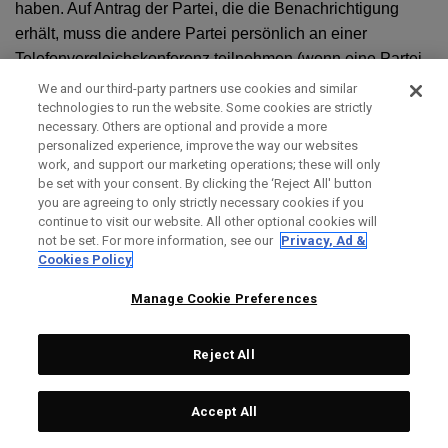
haben. Auf Antrag der Partei, die die Benachrichtigung
erhält, muss die andere Partei persönlich an einer
Telefonvergleichskonferenz teilnehmen (wenn eine Partei
durch einen Anwalt vertreten wird, kann auch ein Anwalt
We and our third-party partners use cookies and similar
teilnehmen), um den Anspruch zu erörtern. Wenn die
technologies to run the website. Some cookies are strictly
necessary. Others are optional and provide a more
Forderung nicht innerhalb von sechzig (60) Tagen nach
personalized experience, improve the way our websites
Erhalt der Mitteilung (diese Frist kann im Einvernehmen
work, and support our marketing operations; these will only
zwischen Ihnen und uns verlängert werden) beigelegt wird,
be set with your consent. By clicking the ‘Reject All' button
you are agreeing to only strictly necessary cookies if you
können Sie oder Topgolf Callaway Brands ein
continue to visit our website. All other optional cookies will
Schiedsverfahren einleiten, das mit dem unten
not be set. For more information, see our
Privacy, Ad &
beschriebenen Verfahren übereinstimmt. Die Einhaltung
Cookies Policy
und der Abschluss dieses informellen
Manage Cookie Preferences
Streitbeilegungsverfahrens ist eine aufschiebende
Bedingung für die Einreichung eines Antrags auf ein
Reject All
Schiedsverfahren. Die Verjährungsfrist und die Fristen für
die Einreichung von Gebühren für ein formelles
Schiedsverfahren werden gewahrt, während sich die
Accept All
Parteien an diesem informellen Streitbeilegungsverfahren