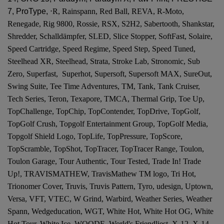
7, ProType,
⋅R, Rainspann, Red Ball, REVA, R-Moto,
Renegade, Rig 9800, Rossie, RSX, S2H2, Sabertooth, Shankstar,
Shredder, Schalldämpfer, SLED, Slice Stopper, SoftFast, Solaire,
Speed Cartridge, Speed Regime, Speed Step, Speed Tuned,
Steelhead XR, Steelhead, Strata, Stroke Lab, Stronomic, Sub
Zero, Superfast, Superhot, Supersoft, Supersoft MAX, SureOut,
Swing Suite, Tee Time Adventures, TM, Tank, Tank Cruiser,
Tech Series, Teron, Texapore, TMCA, Thermal Grip, Toe Up,
TopChallenge, TopChip, TopContender, TopDrive, TopGolf,
TopGolf Crush, Topgolf Entertainment Group, TopGolf Media,
Topgolf Shield Logo, TopLife, TopPressure, TopScore,
TopScramble, TopShot, TopTracer, TopTracer Range, Toulon,
Toulon Garage, Tour Authentic, Tour Tested, Trade In! Trade
Up!, TRAVISMATHEW, TravisMathew TM logo, Tri Hot,
Trionomer Cover, Truvis, Truvis Pattern, Tyro, udesign, Uptown,
Versa, VFT, VTEC, W Grind, Warbird, Weather Series, Weather
Spann, Wedgeducation, WGT, White Hot, White Hot OG, White
Hot Tour, White Ice, WOODE, World's Friendliest, X-12, X-14,