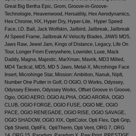
Great Big Bertha Epic, Grom, Groove-in-Groove-
Technologie, Heavenwood, Hersatility, Hex Aerodynamics,
Hex Chrome, HX, Hyper Dry, Hyper-Lite, Hyper Speed
Face, I.D. Ball, Jack Wolfskin, Jailbird, Jailbreak, Jailbreak
AI Speed Frame, Jailbreak AI Velocity Blades, JAWS MD5,
Jaws Raw, Jewel Jam, Kings of Distance, Legacy, Life On
Tour, Longer From Everywhere, Lowrider, Luxe, Mack
Daddy, Magna, Majestic, MarXman, Mavrik, MD3 Milled,
MD4 Tactical, MD5, MD 5 Jaws, Metal-X, Microhinge Face
Insert, Microhinge Star, Mission: Ambition, Nanuk, NipIt,
Number One Putter in Golf, O OGIO, O Works, Odyssey,
Odyssey Eleven, Odyssey Works, Offset Groove in Groove,
Ogio, OGIO AERO, OGIO ALPHA, OGIO ARORA, OGIO
CLUB, OGIO FORGE, OGIO FUSE, OGIO ME, OGIO
PACE, OGIO RENEGADE, OGIO RISE, OGIO SAVAGE,
OGIO SHADOW, OGIO XIX, OptiColor, Opti Flex, Opti Grip,
Opti Shield, OptiFit, OptiTherm, Opti Vent, ORG 7, ORG
14, ORG 15, Paradym, Paradym X, Paw Print, PRESTIGE