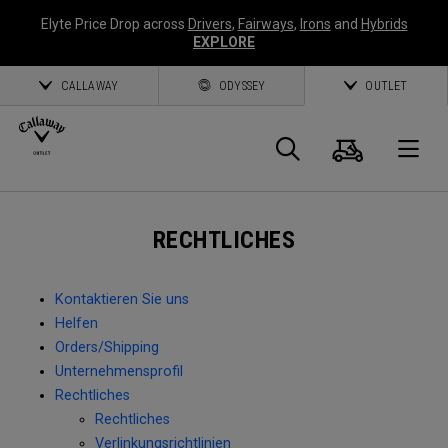
Elyte Price Drop across
Drivers
,
Fairways
,
Irons
and
Hybrids
EXPLORE
CALLAWAY
ODYSSEY
OUTLET
Warenk
Suche
O
Callaway
RECHTLICHES
Golf
Kontaktieren Sie uns
Helfen
Orders/Shipping
Unternehmensprofil
Rechtliches
Rechtliches
Verlinkungsrichtlinien