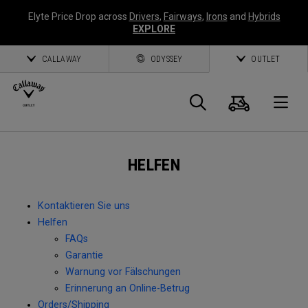
Elyte Price Drop across
Drivers
,
Fairways
,
Irons
and
Hybrids
EXPLORE
CALLAWAY
ODYSSEY
OUTLET
Warenk
Suche
O
Callaway
HELFEN
Golf
Kontaktieren Sie uns
Helfen
FAQs
Garantie
Warnung vor Fälschungen
Erinnerung an Online-Betrug
Orders/Shipping