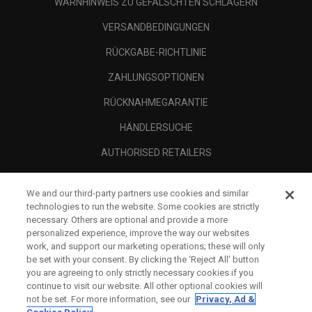
WARNHINWEIS ZU GEFÄLSCHTEN SCHLÄGERN
VERSANDBEDINGUNGEN
RÜCKGABE-RICHTLINIE
ZAHLUNGSOPTIONEN
RÜCKNAHMEGARANTIE
HÄNDLERSUCHE
AUTHORISED RETAILERS
SCAM AWARENESS
We and our third-party partners use cookies and similar
UNTERNEHMENSPROFIL
technologies to run the website. Some cookies are strictly
necessary. Others are optional and provide a more
RECHTLICHES-
personalized experience, improve the way our websites
work, and support our marketing operations; these will only
be set with your consent. By clicking the ‘Reject All' button
you are agreeing to only strictly necessary cookies if you
continue to visit our website. All other optional cookies will
not be set. For more information, see our
Privacy, Ad &