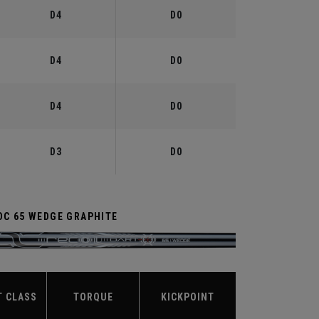
D4
D0
D4
D0
D4
D0
D3
D0
DC 65 WEDGE GRAPHITE
T CLASS
TORQUE
KICKPOINT