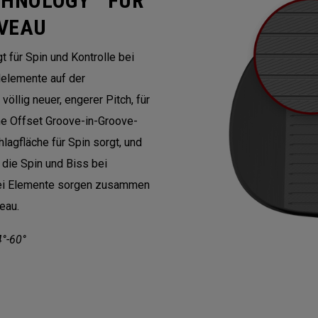
CHNOLOGY™ FÜR
IVEAU
 für Spin und Kontrolle bei
lelemente auf der
völlig neuer, engerer Pitch, für
ine Offset Groove-in-Groove-
lagfläche für Spin sorgt, und
 die Spin und Biss bei
drei Elemente sorgen zusammen
eau.
4°-60°