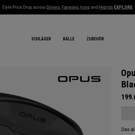
Elyte Price Drop across
Drivers
,
Fairways
,
Irons
and
Hybrids
EXPLORE
SCHLÄGER
BÄLLE
ZUBEHÖR
Opu
Bla
199
Das al