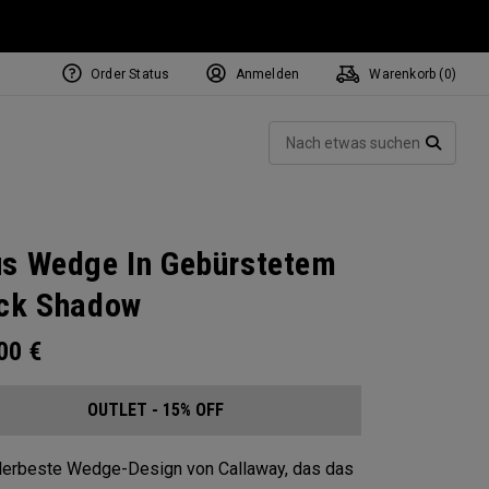
Order Status
Anmelden
Warenkorb (
0
)
Such
SUCH
s Wedge In Gebürstetem
ck Shadow
.00
€
OUTLET - 15% OFF
lerbeste Wedge-Design von Callaway, das das