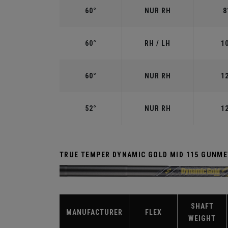
60°
NUR RH
8
60°
RH / LH
1
60°
NUR RH
1
52°
NUR RH
1
TRUE TEMPER DYNAMIC GOLD MID 115 GUNME
SHAFT
MANUFACTURER
FLEX
WEIGHT