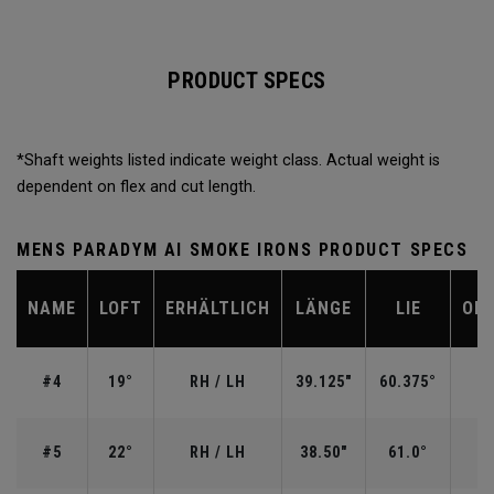
PRODUCT SPECS
*Shaft weights listed indicate weight class. Actual weight is
dependent on flex and cut length.
MENS PARADYM AI SMOKE IRONS PRODUCT SPECS
NAME
LOFT
ERHÄLTLICH
LÄNGE
LIE
OFF
#4
19°
RH / LH
39.125"
60.375°
#5
22°
RH / LH
38.50"
61.0°