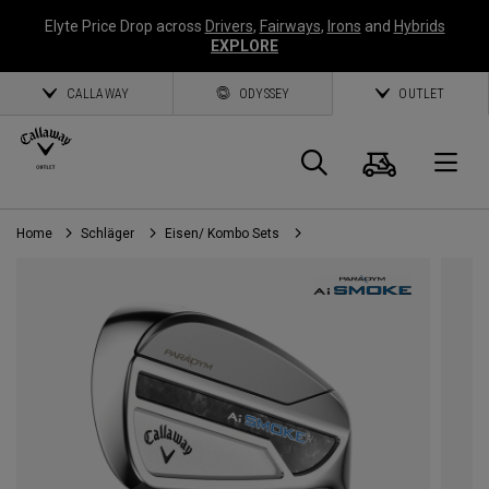
Elyte Price Drop across
Drivers
,
Fairways
,
Irons
and
Hybrids
EXPLORE
CALLAWAY
ODYSSEY
OUTLET
Warenk
Suche
O
Home
Schläger
Eisen/ Kombo Sets
Callaway
Golf