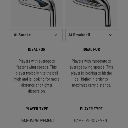
IDEAL FOR
IDEAL FOR
Players with average to
Players with moderate to
faster swing speeds. This
average swing speeds. This
player typically hits the ball
player is looking to hit the
high and is looking for more
ball higher in order to
distance and tighter
maximize carry distance.
dispersion.
PLAYER TYPE
PLAYER TYPE
GAME-IMPROVEMENT
GAME-IMPROVEMENT