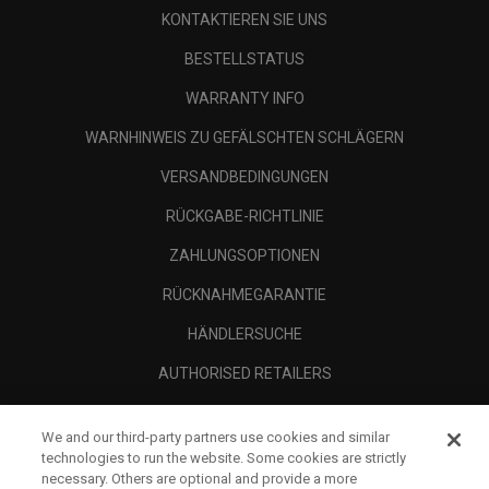
KONTAKTIEREN SIE UNS
BESTELLSTATUS
WARRANTY INFO
WARNHINWEIS ZU GEFÄLSCHTEN SCHLÄGERN
VERSANDBEDINGUNGEN
RÜCKGABE-RICHTLINIE
ZAHLUNGSOPTIONEN
RÜCKNAHMEGARANTIE
HÄNDLERSUCHE
AUTHORISED RETAILERS
SCAM AWARENESS
We and our third-party partners use cookies and similar
UNTERNEHMENSPROFIL
technologies to run the website. Some cookies are strictly
necessary. Others are optional and provide a more